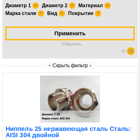
Диаметр 1
Диаметр 2
Материал
Марка стали
Вид
Покрытие
Нажимая на кнопку «Отправить заявку» Вы даете
согласие на обработку своих персональных данных в
соответствии со статьей 9 Федерального закона от 27
Применить
июля 2006 г. N 152-ФЗ «О персональных данных», а
также соглашаетесь на информационную рассылку по
Cбросить
средством e-mail или СМС
Скрыть фильтр
Ниппель 25 нержавеющая сталь Сталь:
AISI 304 двойной