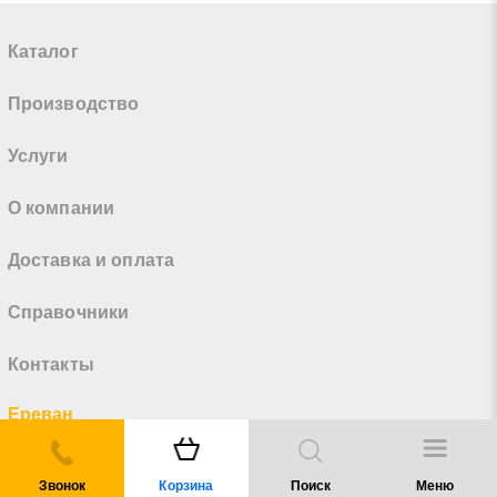
Каталог
Производство
Услуги
О компании
Доставка и оплата
Справочники
Контакты
Ереван
пн-пт 8:00 - 19:00
Авиапромсталь
Звонок
Корзина
Поиск
Меню