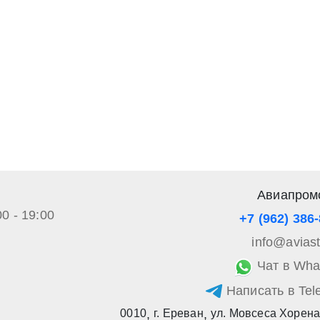
ете согласие на обработку своих персональных данных в соответс
альных данных», а также соглашаетесь на информационную расс
а обработку своих персональных данных в соответствии со стать
», а также соглашаетесь на информационную рассылку по средст
Авиапром
00 - 19:00
+7 (962) 386
info@avias
Чат в Wha
Написать в Tel
0010
,
г. Ереван
,
ул. Мовсеса Хорена