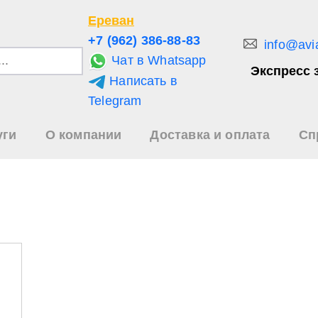
Ереван
+7 (962) 386-88-83
info@avi
Чат в Whatsapp
Экспресс 
Написать в
и
Telegram
уги
О компании
Доставка и оплата
Сп
зультаты
иска