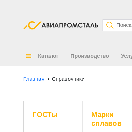
Категори
Товары
Каталог
Производство
Усл
Все ре
по
Главная
Справочники
ГОСТы
Марки
сплавов