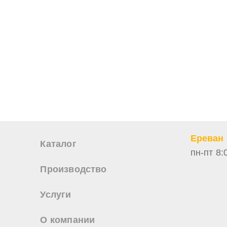
Нажимая на кнопку «Отправить заявку» Вы да
июля 2006 г. N 152-ФЗ «О персон
Нажимая на кнопку «Отправить заявку» Вы даете согласие н
персональных данных
Ереван
Каталог
пн-пт 8:
Производство
Услуги
О компании