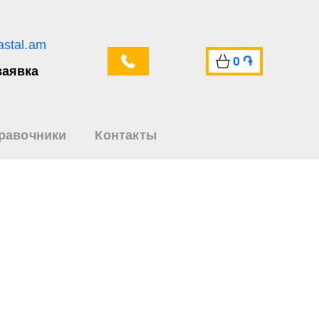
astal.am
0
֏
заявка
равочники
Контакты