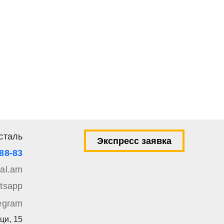
твии со статьей 9 Федерального закона от 27
ылку по средством e-mail или СМС
ей 9 Федерального закона от 27 июля 2006 г. N 152-ФЗ «О
вом e-mail или СМС
сталь
Экспресс заявка
-88-83
tal.am
tsapp
egram
ци, 15