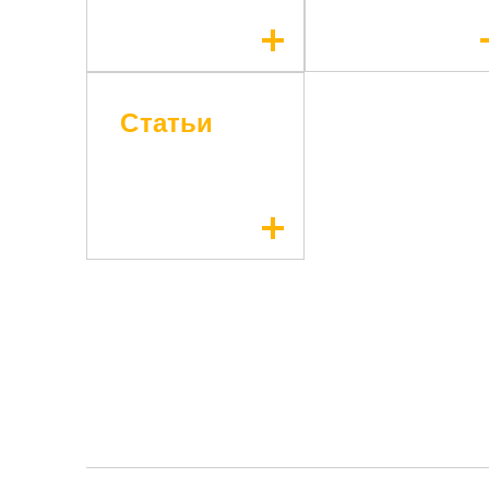
Статьи
* - обязательные поля для заполнения
* - обязательные поля для заполнения
Прикрепить файл (до 20 mb)