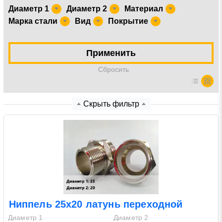
Диаметр 1
Диаметр 2
Материал
Марка стали
Вид
Покрытие
Нажимая на кнопку «Отправить заявку» Вы даете
согласие на обработку своих персональных данных в
соответствии со статьей 9 Федерального закона от 27
Применить
июля 2006 г. N 152-ФЗ «О персональных данных», а
также соглашаетесь на информационную рассылку по
Cбросить
средством e-mail или СМС
Скрыть фильтр
Ниппель 25х20 латунь переходной
Диаметр 1
Диаметр 2