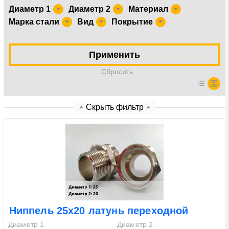
Диаметр 1
Диаметр 2
Материал
Марка стали
Вид
Покрытие
Нажимая на кнопку «Отправить заявку» Вы даете
согласие на обработку своих персональных данных в
соответствии со статьей 9 Федерального закона от 27
Применить
июля 2006 г. N 152-ФЗ «О персональных данных», а
также соглашаетесь на информационную рассылку по
Cбросить
средством e-mail или СМС
Скрыть фильтр
Ниппель 25х20 латунь переходной
Диаметр 1
Диаметр 2