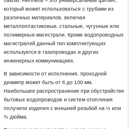
паклю. Ниппель – это универсальный фитинг,
Закрыть
который может использоваться с трубами из
различных материалов, включая
металлопластиковые, стальные, чугунные или
полимерные магистрали. Кроме водопроводных
Закрыть
магистралей данный тип комплектующих
Поиск
используется в газопроводах и других
инженерных коммуникациях.
* - обязательные поля для заполнения
В зависимости от исполнения, проходной
Отправить заявку
диаметр может быть от 6 до 100 мм.
Наибольшее распространение при обустройстве
бытовых водопроводов и систем отопления
Нажимая на кнопку «Отправить заявку» Вы даете согласие
на обработку своих персональных данных в соответствии со
получили изделия с внешней резьбой на ½ или
статьей 9 Федерального закона от 27 июля 2006 г. N 152-ФЗ
¾ дюйма.
«О персональных данных», а также соглашаетесь на
информационную рассылку по средством e-mail или СМС