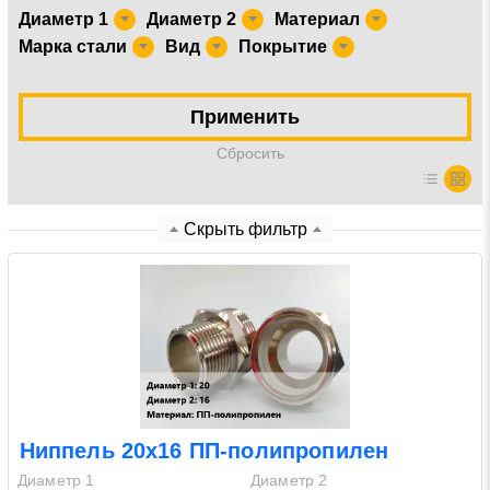
Диаметр 1
Диаметр 2
Материал
Марка стали
Вид
Покрытие
Нажимая на кнопку «Отправить заявку» Вы даете
согласие на обработку своих персональных данных в
соответствии со статьей 9 Федерального закона от 27
Применить
июля 2006 г. N 152-ФЗ «О персональных данных», а
также соглашаетесь на информационную рассылку по
Cбросить
средством e-mail или СМС
Скрыть фильтр
Ниппель 20х16 ПП-полипропилен
Диаметр 1
Диаметр 2