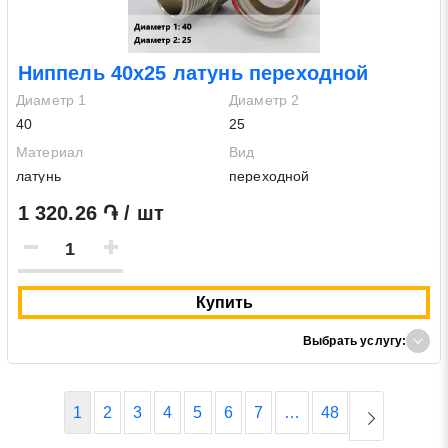
Ниппель 40х25 латунь переходной
Диаметр 1
Диаметр 2
40
25
Материал
Вид
латунь
переходной
1 320.26 ֏ / шт
Купить
Выбрать услугу:
1
2
3
4
5
6
7
…
48