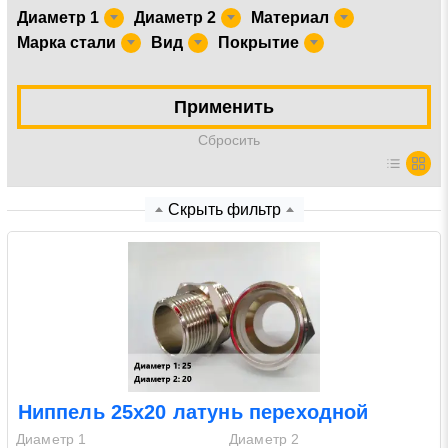
Диаметр 1
Диаметр 2
Материал
Марка стали
Вид
Покрытие
Нажимая на кнопку «Отправить заявку» Вы даете
согласие на обработку своих персональных данных в
соответствии со статьей 9 Федерального закона от 27
Применить
июля 2006 г. N 152-ФЗ «О персональных данных», а
также соглашаетесь на информационную рассылку по
Cбросить
средством e-mail или СМС
Скрыть фильтр
Ниппель 25х20 латунь переходной
Диаметр 1
Диаметр 2