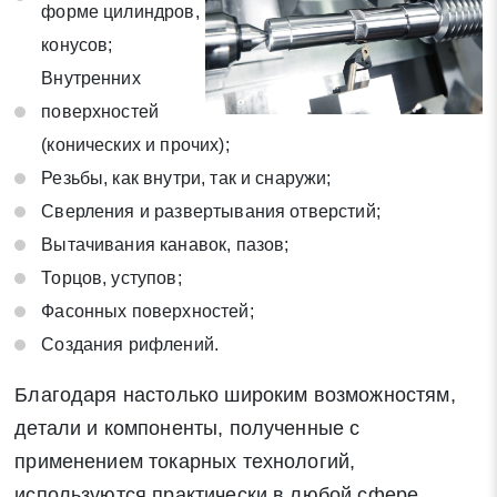
на обработку своих персональных данных в соответствии со
форме цилиндров,
статьей 9 Федерального закона от 27 июля 2006 г. N 152-ФЗ
конусов;
«О персональных данных», а также соглашаетесь на
Внутренних
информационную рассылку по средством e-mail или СМС
поверхностей
(конических и прочих);
Резьбы, как внутри, так и снаружи;
Сверления и развертывания отверстий;
Вытачивания канавок, пазов;
Торцов, уступов;
Фасонных поверхностей;
Создания рифлений.
Благодаря настолько широким возможностям,
детали и компоненты, полученные с
применением токарных технологий,
используются практически в любой сфере.