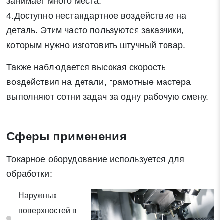
занимает много места.
4.Доступно нестандартное воздействие на
деталь. Этим часто пользуются заказчики,
Заявка на обратный звонок
которым нужно изготовить штучный товар.
Закрыть
Также наблюдается высокая скорость
воздействия на детали, грамотные мастера
выполняют сотни задач за одну рабочую смену.
Закрыть
Поиск
Сферы применения
* - обязательные поля для заполнения
Токарное оборудование используется для
обработки:
Отправить заявку
Наружных
поверхностей в
Нажимая на кнопку «Отправить заявку» Вы даете согласие