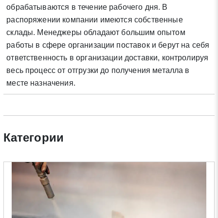
обрабатываются в течение рабочего дня. В
Нажимая на кнопку «Отправить заявку» Вы даете согласие
распоряжении компании имеются собственные
на обработку своих персональных данных в соответствии со
склады. Менеджеры обладают большим опытом
статьей 9 Федерального закона от 27 июля 2006 г. N 152-ФЗ
работы в сфере организации поставок и берут на себя
«О персональных данных», а также соглашаетесь на
информационную рассылку по средством e-mail или СМС
ответственность в организации доставки, контролируя
весь процесс от отгрузки до получения металла в
месте назначения.
Категории