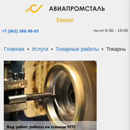
Экспресс заявка
Закрыть
Ереван
пн-пт 8:00 - 19:00
+7 (962) 386-88-83
Главная
Услуги
Токарные работы
Токарные
* - обязательные поля для заполнения
Прикрепить файл (до 20 mb)
Отправить заявку