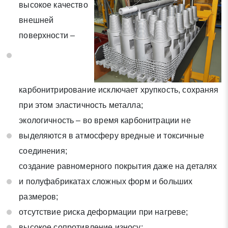
высокое качество
внешней
поверхности –
карбонитрирование исключает хрупкость, сохраняя
при этом эластичность металла;
Заявка на обратный звонок
Закрыть
экологичность – во время карбонитрации не
выделяются в атмосферу вредные и токсичные
соединения;
создание равномерного покрытия даже на деталях
и полуфабрикатах сложных форм и больших
Закрыть
Поиск
размеров;
отсутствие риска деформации при нагреве;
* - обязательные поля для заполнения
высокое сопротивление износу;