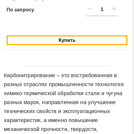
По запросу
Нажимая на кнопку «Отправить заявку» Вы даете
согласие на обработку своих персональных данных в
соответствии со статьей 9 Федерального закона от 27
июля 2006 г. N 152-ФЗ «О персональных данных», а
Купить
также соглашаетесь на информационную рассылку по
средством e-mail или СМС
Карбонитрирование – это востребованная в
разных отраслях промышленности технология
химико-термической обработки стали и чугуна
разных марок, направленная на улучшение
технических свойств и эксплуатационных
характеристик, а именно повышение
механической прочности, твердости,