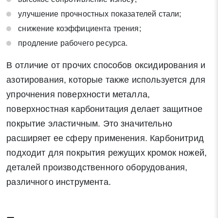
улучшение прочностных показателей стали;
Отправить заявку
снижение коэффициента трения;
продление рабочего ресурса.
Нажимая на кнопку «Отправить заявку» Вы даете согласие
В отличие от прочих способов оксидирования и
на обработку своих персональных данных в соответствии со
азотирования, которые также используется для
статьей 9 Федерального закона от 27 июля 2006 г. N 152-ФЗ
«О персональных данных», а также соглашаетесь на
упрочнения поверхности металла,
информационную рассылку по средством e-mail или СМС
поверхностная карбонитация делает защитное
покрытие эластичным. Это значительно
расширяет ее сферу применения. Карбонитрид
подходит для покрытия режущих кромок ножей,
деталей производственного оборудования,
различного инструмента.