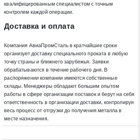
* - обязательные поля для заполнения
квалифицированным специалистом с точным
контролем каждой операции.
Отправить заявку
Доставка и оплата
Нажимая на кнопку «Отправить заявку» Вы даете согласие
Компания АвиаПромСталь в кратчайшие сроки
на обработку своих персональных данных в соответствии со
организует доставку специального проката в любую
статьей 9 Федерального закона от 27 июля 2006 г. N 152-ФЗ
точку страны и ближнего зарубежья. Заявки
«О персональных данных», а также соглашаетесь на
информационную рассылку по средством e-mail или СМС
обрабатываются в течение рабочего дня. В
распоряжении компании имеются собственные
склады. Менеджеры обладают большим опытом
работы в сфере организации поставок и берут на себя
ответственность в организации доставки, контролируя
весь процесс от отгрузки до получения металла в
месте назначения.