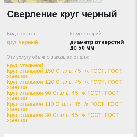
Сверление круг черный
Нажимая на кнопку «Отправить заявку» Вы даете
согласие на обработку своих персональных данных в
соответствии со статьей 9 Федерального закона от 27
Вид проката
Комментарий
июля 2006 г. N 152-ФЗ «О персональных данных», а
круг черный
диаметр отверстий
также соглашаетесь на информационную рассылку по
до 50 мм
средством e-mail или СМС
Эту услугу обычно заказывают для:
Круг стальной
Круг стальной 150 Сталь: 45 г/к ГОСТ: ГОСТ
2590-88
Круг стальной 120 Сталь: 45 г/к ГОСТ: ГОСТ
2590-88
Круг стальной 90 Сталь: 45 г/к ГОСТ: ГОСТ
2590-88
Круг стальной 110 Сталь: 45 г/к ГОСТ: ГОСТ
2590-88
Круг стальной 30 Сталь: 45 г/к ГОСТ: ГОСТ
2590-88