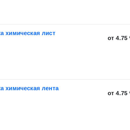
а химическая лист
от 4.75 
Отправить заявку
Отправить заявку
ете согласие на обработку своих персональных данных в соответс
а химическая лента
альных данных», а также соглашаетесь на информационную расс
от 4.75 
а обработку своих персональных данных в соответствии со стать
», а также соглашаетесь на информационную рассылку по средст