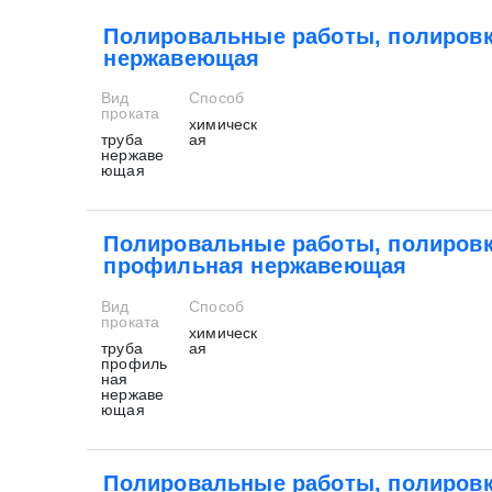
Полировальные работы, полировк
нержавеющая
Вид
Способ
проката
химическ
труба
ая
нержаве
ющая
Полировальные работы, полировк
профильная нержавеющая
Вид
Способ
проката
химическ
труба
ая
профиль
ная
нержаве
ющая
Полировальные работы, полировк