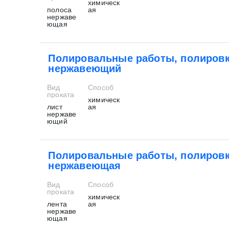
химическ
полоса
ая
нержаве
ющая
Полировальные работы, полировк
нержавеющий
* - обязательные поля для заполнения
* - обязательные поля для заполнения
Вид
Способ
проката
химическ
Прикрепить файл (до 20 mb)
лист
ая
нержаве
ющий
Нажимая на кнопку «Отправить заявку» Вы да
Полировальные работы, полировк
июля 2006 г. N 152-ФЗ «О персон
нержавеющая
Нажимая на кнопку «Отправить заявку» Вы даете согласие н
персональных данных
Вид
Способ
проката
химическ
лента
ая
нержаве
ющая