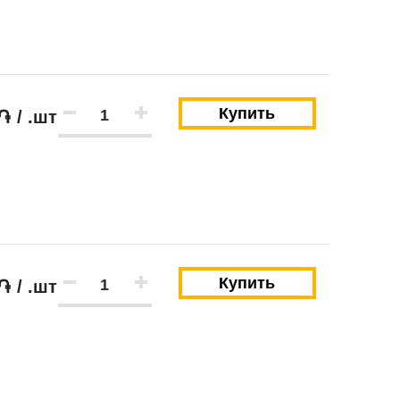
Купить
֏ / .шт
твии со статьей 9 Федерального закона от 27
ылку по средством e-mail или СМС
Купить
֏ / .шт
ей 9 Федерального закона от 27 июля 2006 г. N 152-ФЗ «О
вом e-mail или СМС