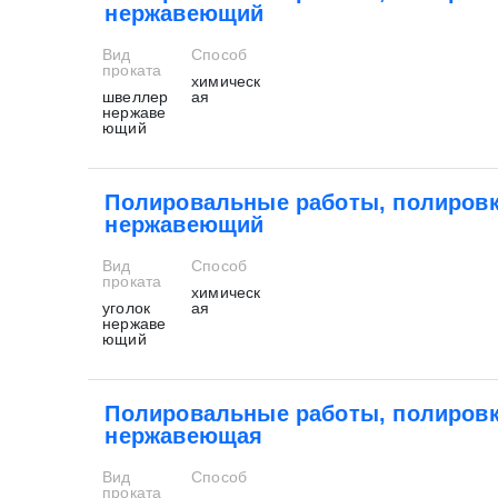
нержавеющий
Вид
Способ
проката
химическ
швеллер
ая
нержаве
ющий
Полировальные работы, полировк
нержавеющий
Вид
Способ
проката
химическ
уголок
ая
нержаве
ющий
Полировальные работы, полировк
нержавеющая
Вид
Способ
проката