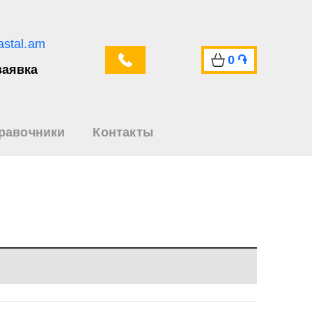
astal.am
0
֏
заявка
равочники
Контакты