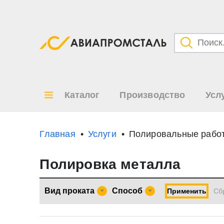
Категори
Товары
Каталог
Производство
Усл
Все ре
по
Главная
Услуги
Полировальные работ
Полировка металла
Вид проката
Способ
Применить
Cб