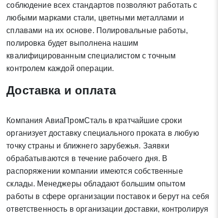
соблюдение всех стандартов позволяют работать с
любыми марками стали, цветными металлами и
* - обязательные поля для заполнения
сплавами на их основе. Полировальные работы,
полировка будет выполнена нашим
квалифицированным специалистом с точным
Отправить заявку
контролем каждой операции.
Нажимая на кнопку «Отправить заявку» Вы даете согласие
Доставка и оплата
на обработку своих персональных данных в соответствии со
статьей 9 Федерального закона от 27 июля 2006 г. N 152-ФЗ
Компания АвиаПромСталь в кратчайшие сроки
«О персональных данных», а также соглашаетесь на
информационную рассылку по средством e-mail или СМС
организует доставку специального проката в любую
точку страны и ближнего зарубежья. Заявки
обрабатываются в течение рабочего дня. В
распоряжении компании имеются собственные
склады. Менеджеры обладают большим опытом
работы в сфере организации поставок и берут на себя
ответственность в организации доставки, контролируя