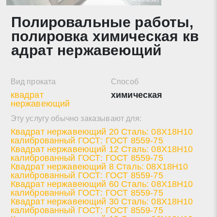
Полировальные работы,
Нажимая на кнопку «Отправить заявку» Вы даете
полировка химическая кв
согласие на обработку своих персональных данных в
соответствии со статьей 9 Федерального закона от 27
адрат нержавеющий
июля 2006 г. N 152-ФЗ «О персональных данных», а
также соглашаетесь на информационную рассылку по
средством e-mail или СМС
Вид проката
Способ
квадрат
химическая
нержавеющий
Эту услугу обычно заказывают для:
Квадрат нержавеющий 20 Сталь: 08Х18Н10
калиброванный ГОСТ: ГОСТ 8559-75
Квадрат нержавеющий 12 Сталь: 08Х18Н10
калиброванный ГОСТ: ГОСТ 8559-75
Квадрат нержавеющий 8 Сталь: 08Х18Н10
калиброванный ГОСТ: ГОСТ 8559-75
Квадрат нержавеющий 60 Сталь: 08Х18Н10
калиброванный ГОСТ: ГОСТ 8559-75
Квадрат нержавеющий 30 Сталь: 08Х18Н10
калиброванный ГОСТ: ГОСТ 8559-75