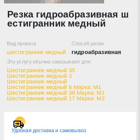
Резка гидроабразивная ш
Нажимая на кнопку «Отправить заявку» Вы даете
естигранник медный
согласие на обработку своих персональных данных в
соответствии со статьей 9 Федерального закона от 27
июля 2006 г. N 152-ФЗ «О персональных данных», а
также соглашаетесь на информационную рассылку по
Вид проката
Способ резки
средством e-mail или СМС
шестигранник медный
гидроабразивная
Эту услугу обычно заказывают для:
Шестигранник медный 35
Шестигранник медный 3
Шестигранник медный
Шестигранник медный 6 Марка: М1
Шестигранник медный 38 Марка: М1
Шестигранник медный 17 Марка: М3
Удобная доставка и самовывоз