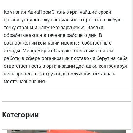
Отправить заявку
Компания АвиаПромСталь в кратчайшие сроки
организует доставку специального проката в любую
Нажимая на кнопку «Отправить заявку» Вы даете согласие
точку страны и ближнего зарубежья. Заявки
на обработку своих персональных данных в соответствии со
обрабатываются в течение рабочего дня. В
статьей 9 Федерального закона от 27 июля 2006 г. N 152-ФЗ
распоряжении компании имеются собственные
«О персональных данных», а также соглашаетесь на
информационную рассылку по средством e-mail или СМС
склады. Менеджеры обладают большим опытом
работы в сфере организации поставок и берут на себя
ответственность в организации доставки, контролируя
весь процесс от отгрузки до получения металла в
месте назначения.
Категории