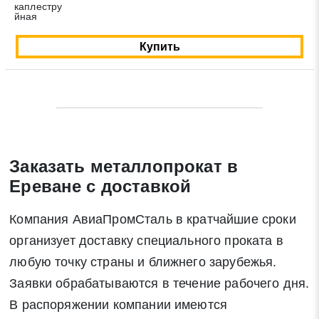
каплестру
Закрыть
Поиск
йная
Купить
* - обязательные поля для заполнения
Отправить заявку
Нажимая на кнопку «Отправить заявку» Вы даете согласие
Заказать металлопрокат в
на обработку своих персональных данных в соответствии со
статьей 9 Федерального закона от 27 июля 2006 г. N 152-ФЗ
Ереване с доставкой
«О персональных данных», а также соглашаетесь на
информационную рассылку по средством e-mail или СМС
Компания АвиаПромСталь в кратчайшие сроки
организует доставку специального проката в
любую точку страны и ближнего зарубежья.
Заявки обрабатываются в течение рабочего дня.
В распоряжении компании имеются