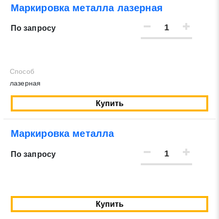
Маркировка металла лазерная
Нажимая на кнопку «Отправить заявку» Вы даете
По запросу
согласие на обработку своих персональных данных в
соответствии со статьей 9 Федерального закона от 27
июля 2006 г. N 152-ФЗ «О персональных данных», а
также соглашаетесь на информационную рассылку по
Способ
средством e-mail или СМС
лазерная
Купить
Маркировка металла
По запросу
Купить