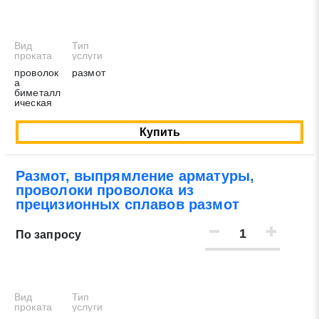
Вид
Тип
проката
услуги
проволок
размот
а
биметалл
ическая
Купить
Заявка на обратный звонок
Размот, выпрямление арматуры,
Закрыть
проволоки проволока из
прецизионных сплавов размот
По запросу
Закрыть
Поиск
Вид
Тип
проката
услуги