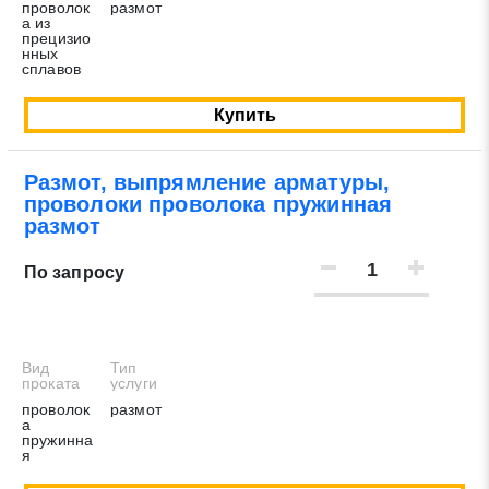
* - обязательные поля для заполнения
проволок
размот
а из
прецизио
нных
сплавов
Отправить заявку
Купить
Нажимая на кнопку «Отправить заявку» Вы даете согласие
на обработку своих персональных данных в соответствии со
Размот, выпрямление арматуры,
статьей 9 Федерального закона от 27 июля 2006 г. N 152-ФЗ
проволоки проволока пружинная
размот
«О персональных данных», а также соглашаетесь на
информационную рассылку по средством e-mail или СМС
По запросу
Вид
Тип
проката
услуги
проволок
размот
а
пружинна
я