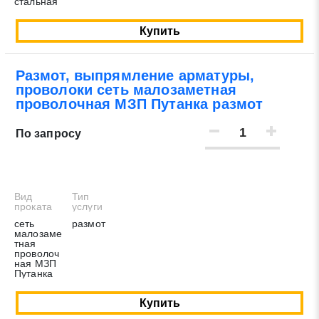
стальная
Купить
Размот, выпрямление арматуры,
проволоки сеть малозаметная
проволочная МЗП Путанка размот
По запросу
Вид
Тип
проката
услуги
сеть
размот
малозаме
тная
проволоч
ная МЗП
Путанка
Купить