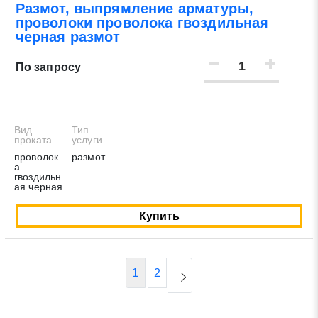
Размот, выпрямление арматуры,
проволоки проволока гвоздильная
черная размот
По запросу
Вид
Тип
проката
услуги
проволок
размот
а
гвоздильн
ая черная
Купить
1
2