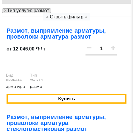
×
Тип услуги: размот
Нажимая на кнопку «Отправить заявку» Вы даете
Скрыть фильтр
согласие на обработку своих персональных данных в
соответствии со статьей 9 Федерального закона от 27
Размот, выпрямление арматуры,
июля 2006 г. N 152-ФЗ «О персональных данных», а
проволоки арматура размот
также соглашаетесь на информационную рассылку по
средством e-mail или СМС
от 12 046.00 ֏ / т
Вид
Тип
проката
услуги
арматура
размот
Купить
Размот, выпрямление арматуры,
проволоки арматура
стеклопластиковая размот