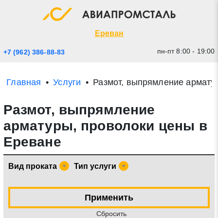
Экспресс заявка
Закрыть
Ереван
пн-пт 8:00 - 19:00
+7 (962) 386-88-83
Главная
Услуги
Размот, выпрямление армату
Размот, выпрямление
арматуры, проволоки цены в
Ереване
* - обязательные поля для заполнения
Вид проката
Тип услуги
Прикрепить файл (до 20 mb)
Применить
Отправить заявку
Cбросить