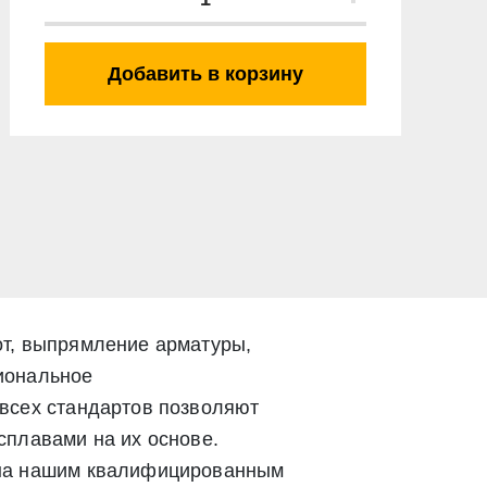
Добавить в корзину
от, выпрямление арматуры,
иональное
всех стандартов позволяют
сплавами на их основе.
ена нашим квалифицированным
Закрыть