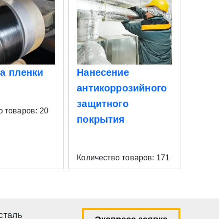
а пленки
Нанесение
Рубк
антикоррозийного
защитного
о товаров: 20
Количе
покрытия
Количество товаров: 171
сталь