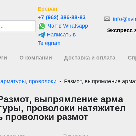
Ереван
+7 (962) 386-88-83
info@avi
Чат в Whatsapp
Экспресс 
Написать в
и
Telegram
уги
О компании
Доставка и оплата
Сп
зультаты
иска
 арматуры, проволоки
Размот, выпрямление арма
Размот, выпрямление арма
туры, проволоки натяжител
ь проволоки размот