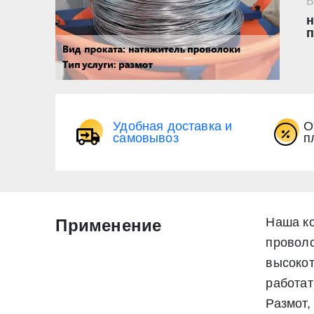
В
н
п
Удобная доставка и
О
самовывоз
п
Наша ко
Применение
проволо
высокот
работат
Размот