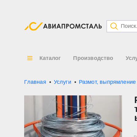
Категори
Товары
Каталог
Производство
Усл
Все ре
по
Главная
Услуги
Размот, выпрямление