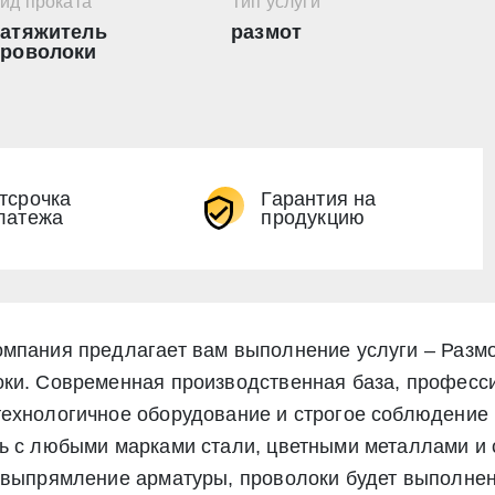
ид проката
Тип услуги
атяжитель
размот
роволоки
тсрочка
Гарантия на
латежа
продукцию
мпания предлагает вам выполнение услуги – Разм
ки. Современная производственная база, професс
ехнологичное оборудование и строгое соблюдение 
ь с любыми марками стали, цветными металлами и 
Экспресс заявка
, выпрямление арматуры, проволоки будет выполн
Заявка на обратный звонок