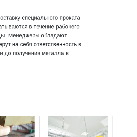
Закрыть
оставку специального проката
атываются в течение рабочего
ады. Менеджеры обладают
рут на себя ответственность в
ки до получения металла в
твии со статьей 9 Федерального закона от 27
ылку по средством e-mail или СМС
ей 9 Федерального закона от 27 июля 2006 г. N 152-ФЗ «О
вом e-mail или СМС