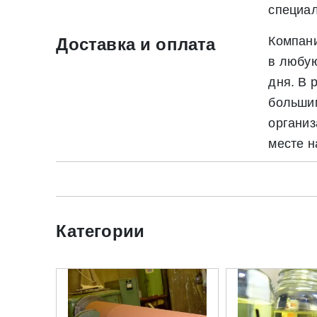
специал
Компани
Доставка и оплата
в любую
дня. В
большим
организ
* - обязательные поля для заполнения
месте н
* - обязательные поля для заполнения
Прикрепить файл (до 20 mb)
Категории
Нажимая на кнопку «Отправить заявку» Вы да
июля 2006 г. N 152-ФЗ «О персон
Нажимая на кнопку «Отправить заявку» Вы даете согласие н
персональных данных