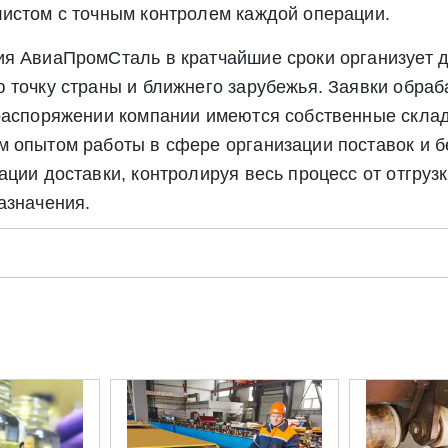
истом с точным контролем каждой операции.
я АвиаПромСталь в кратчайшие сроки организует д
 точку страны и ближнего зарубежья. Заявки обраб
 распоряжении компании имеются собственные скл
 опытом работы в сфере организации поставок и бе
ации доставки, контролируя весь процесс от отгруз
азначения.
Отправить заявку
Отправить заявку
ете согласие на обработку своих персональных данных в соответс
альных данных», а также соглашаетесь на информационную расс
а обработку своих персональных данных в соответствии со стать
», а также соглашаетесь на информационную рассылку по средст