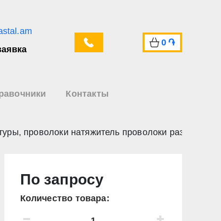
astal.am
0
֏
заявка
равочники
Контакты
туры, проволоки натяжитель проволоки размот
По запросу
Количество товара: