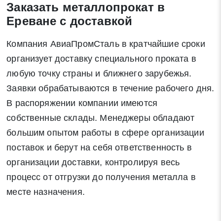
Заказать металлопрокат в
Ереване с доставкой
Компания АвиаПромСталь в кратчайшие сроки
организует доставку специального проката в
Закрыть
Поиск
любую точку страны и ближнего зарубежья.
Заявки обрабатываются в течение рабочего дня.
* - обязательные поля для заполнения
В распоряжении компании имеются
собственные склады. Менеджеры обладают
Отправить заявку
большим опытом работы в сфере организации
поставок и берут на себя ответственность в
Нажимая на кнопку «Отправить заявку» Вы даете согласие
организации доставки, контролируя весь
на обработку своих персональных данных в соответствии со
процесс от отгрузки до получения металла в
статьей 9 Федерального закона от 27 июля 2006 г. N 152-ФЗ
месте назначения.
«О персональных данных», а также соглашаетесь на
информационную рассылку по средством e-mail или СМС