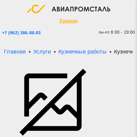
Экспресс заявка
Закрыть
Ереван
пн-пт 8:00 - 19:00
+7 (962) 386-88-83
Главная
Услуги
Кузнечные работы
Кузнечн
* - обязательные поля для заполнения
Прикрепить файл (до 20 mb)
Отправить заявку