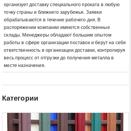
организует доставку специального проката в любую
точку страны и ближнего зарубежья. Заявки
Нажимая на кнопку «Отправить заявку» Вы даете согласие
обрабатываются в течение рабочего дня. В
на обработку своих персональных данных в соответствии со
распоряжении компании имеются собственные
статьей 9 Федерального закона от 27 июля 2006 г. N 152-ФЗ
склады. Менеджеры обладают большим опытом
«О персональных данных», а также соглашаетесь на
информационную рассылку по средством e-mail или СМС
работы в сфере организации поставок и берут на себя
ответственность в организации доставки, контролируя
весь процесс от отгрузки до получения металла в
месте назначения.
Категории