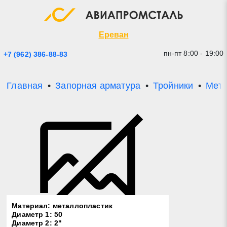
Экспресс заявка
Закрыть
Ереван
пн-пт 8:00 - 19:00
+7 (962) 386-88-83
Главная
Запорная арматура
Тройники
Мета
* - обязательные поля для заполнения
Прикрепить файл (до 20 mb)
Материал: металлопластик
Диаметр 1: 50
Отправить заявку
Диаметр 2: 2"