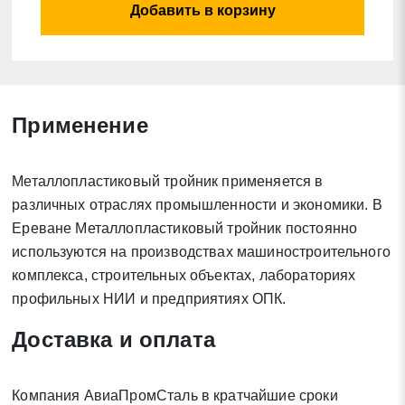
Добавить в корзину
Применение
Заявка на обратный звонок
Закрыть
Металлопластиковый тройник применяется в
различных отраслях промышленности и экономики. В
Ереване Металлопластиковый тройник постоянно
используются на производствах машиностроительного
Закрыть
Поиск
комплекса, строительных объектах, лабораториях
профильных НИИ и предприятиях ОПК.
Доставка и оплата
* - обязательные поля для заполнения
Отправить заявку
Компания АвиаПромСталь в кратчайшие сроки