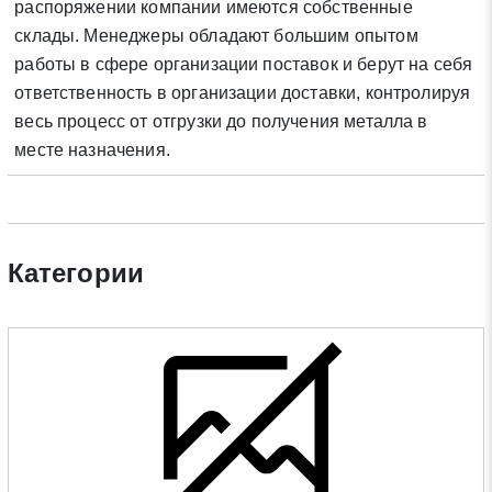
Нажимая на кнопку «Отправить заявку» Вы даете согласие
распоряжении компании имеются собственные
на обработку своих персональных данных в соответствии со
склады. Менеджеры обладают большим опытом
статьей 9 Федерального закона от 27 июля 2006 г. N 152-ФЗ
работы в сфере организации поставок и берут на себя
«О персональных данных», а также соглашаетесь на
ответственность в организации доставки, контролируя
информационную рассылку по средством e-mail или СМС
весь процесс от отгрузки до получения металла в
месте назначения.
Категории