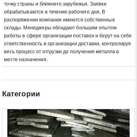
точку страны и ближнего зарубежья. Заявки
Нажимая на кнопку «Отправить заявку» Вы даете согласие
обрабатываются в течение рабочего дня. В
на обработку своих персональных данных в соответствии со
распоряжении компании имеются собственные
статьей 9 Федерального закона от 27 июля 2006 г. N 152-ФЗ
склады. Менеджеры обладают большим опытом
«О персональных данных», а также соглашаетесь на
работы в сфере организации поставок и берут на себя
информационную рассылку по средством e-mail или СМС
ответственность в организации доставки, контролируя
весь процесс от отгрузки до получения металла в
месте назначения.
Категории