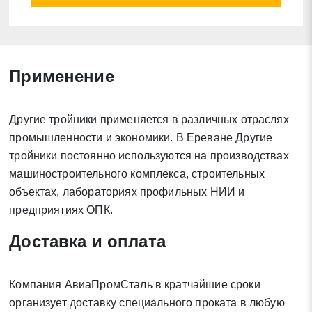
Применение
Заявка на обратный звонок
Закрыть
Другие тройники применяется в различных отраслях
промышленности и экономики. В Ереване Другие
тройники постоянно используются на производствах
машиностроительного комплекса, строительных
объектах, лабораториях профильных НИИ и
Закрыть
Поиск
предприятиях ОПК.
Доставка и оплата
* - обязательные поля для заполнения
Компания АвиаПромСталь в кратчайшие сроки
Отправить заявку
организует доставку специального проката в любую