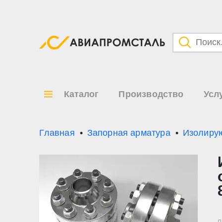
Категори
Товары
Каталог
Производство
Усл
Все ре
по
Главная
Запорная арматура
Изолиру