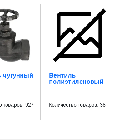
ь чугунный
Вентиль
Нейз
полиэтиленовый
о товаров: 927
Количество товаров: 38
Количе