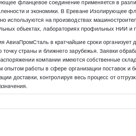
Экспресс заявка
ующее фланцевое соединение применяется в разли
Заявка на обратный звонок
ленности и экономики. В Ереване Изолирующее ф
но используются на производствах машиностроител
льных объектах, лабораториях профильных НИИ и 
я АвиаПромСталь в кратчайшие сроки организует д
 точку страны и ближнего зарубежья. Заявки обраб
 распоряжении компании имеются собственные скл
 опытом работы в сфере организации поставок и бе
ации доставки, контролируя весь процесс от отгруз
Отправить заявку
азначения.
Отправить заявку
ете согласие на обработку своих персональных данных в соответс
альных данных», а также соглашаетесь на информационную расс
а обработку своих персональных данных в соответствии со стать
», а также соглашаетесь на информационную рассылку по средст