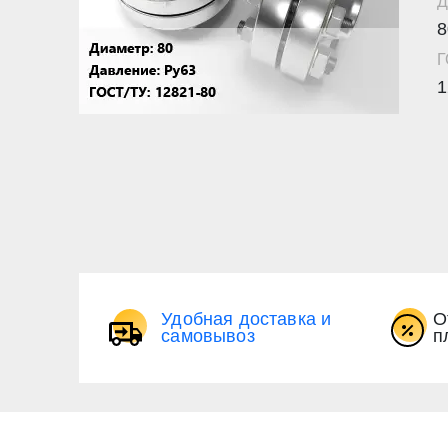
Д
8
Г
1
Удобная доставка и
О
самовывоз
п