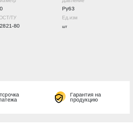
иаметр
Давление
0
Ру63
ОСТ/ТУ
Ед.изм
2821-80
шт
тсрочка
Гарантия на
латежа
продукцию