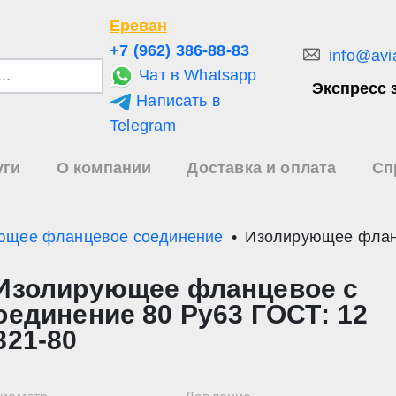
Ереван
+7 (962) 386-88-83
info@avi
Чат в Whatsapp
Экспресс 
Написать в
и
Telegram
уги
О компании
Доставка и оплата
Сп
зультаты
иска
ющее фланцевое соединение
Изолирующее фланц
Изолирующее фланцевое с
оединение 80 Ру63 ГОСТ: 12
821-80