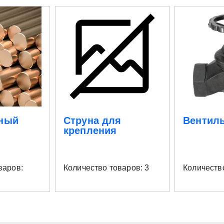
нный
Cтруна для
Вентил
крепления
варов:
Количество товаров: 3
Количеств