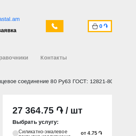
astal.am
0
֏
заявка
равочники
Контакты
евое соединение 80 Ру63 ГОСТ: 12821-80
27 364.75 ֏ / шт
Выбрать услугу:
Силикатно-эмалевое
от 4.75 ֏