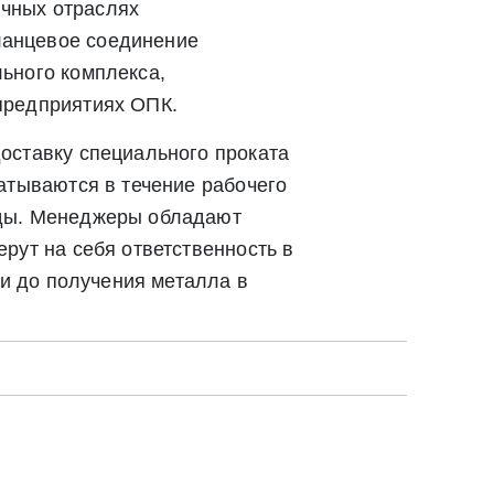
чных отраслях
Закрыть
Закрыть
ланцевое соединение
ьного комплекса,
предприятиях ОПК.
оставку специального проката
атываются в течение рабочего
ады. Менеджеры обладают
рут на себя ответственность в
ки до получения металла в
твии со статьей 9 Федерального закона от 27
ылку по средством e-mail или СМС
ей 9 Федерального закона от 27 июля 2006 г. N 152-ФЗ «О
вом e-mail или СМС