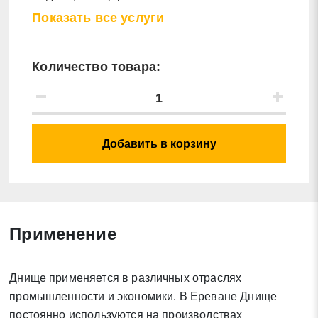
эмалевым покрытием
Антикоррозийное защитное
от 4.28 ֏
Показать все услуги
покрытие днище по запросу
Количество товара:
Добавить в корзину
Заявка на обратный звонок
Закрыть
Применение
Днище применяется в различных отраслях
Закрыть
Поиск
промышленности и экономики. В Ереване Днище
постоянно используются на производствах