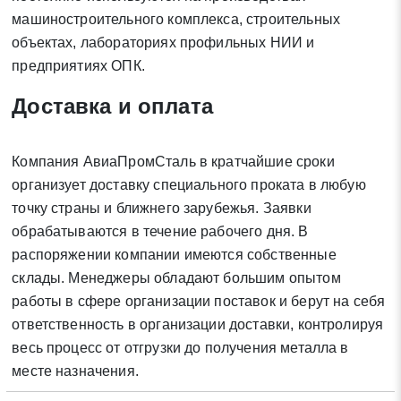
* - обязательные поля для заполнения
машиностроительного комплекса, строительных
объектах, лабораториях профильных НИИ и
предприятиях ОПК.
Отправить заявку
Доставка и оплата
Нажимая на кнопку «Отправить заявку» Вы даете согласие
на обработку своих персональных данных в соответствии со
Компания АвиаПромСталь в кратчайшие сроки
статьей 9 Федерального закона от 27 июля 2006 г. N 152-ФЗ
организует доставку специального проката в любую
«О персональных данных», а также соглашаетесь на
точку страны и ближнего зарубежья. Заявки
информационную рассылку по средством e-mail или СМС
обрабатываются в течение рабочего дня. В
распоряжении компании имеются собственные
склады. Менеджеры обладают большим опытом
работы в сфере организации поставок и берут на себя
ответственность в организации доставки, контролируя
весь процесс от отгрузки до получения металла в
месте назначения.