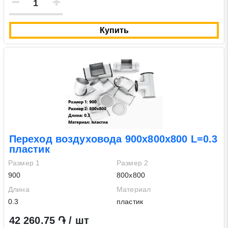
Отправить заявку
Купить
Нажимая на кнопку «Отправить заявку» Вы даете согласие
на обработку своих персональных данных в соответствии со
статьей 9 Федерального закона от 27 июля 2006 г. N 152-ФЗ
«О персональных данных», а также соглашаетесь на
информационную рассылку по средством e-mail или СМС
Переход воздуховода 900х800х800 L=0.3
пластик
Размер 1
Размер 2
900
800х800
Длина
Материал
0.3
пластик
42 260.75 ֏ / шт