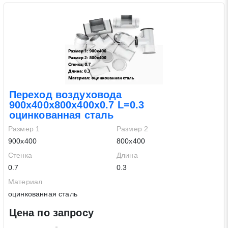
Переход воздуховода
Заявка на обратный звонок
900х400х800х400х0.7 L=0.3
Закрыть
оцинкованная сталь
Размер 1
Размер 2
900х400
800х400
Стенка
Длина
0.7
0.3
Закрыть
Поиск
Материал
оцинкованная сталь
Цена по запросу
* - обязательные поля для заполнения