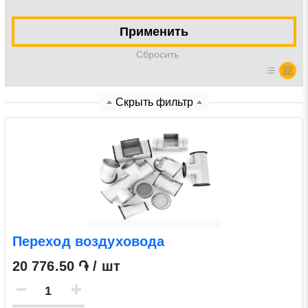
Нажимая на кнопку «Отправить заявку» Вы даете
Применить
согласие на обработку своих персональных данных в
Cбросить
соответствии со статьей 9 Федерального закона от 27
июля 2006 г. N 152-ФЗ «О персональных данных», а
также соглашаетесь на информационную рассылку по
Скрыть фильтр
средством e-mail или СМС
Переход воздуховода
20 776.50 ֏ / шт