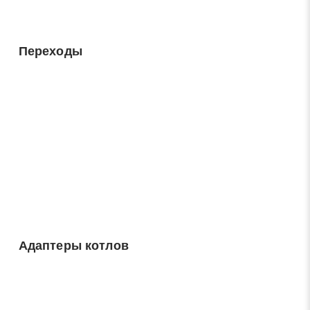
Переходы
Закрыть
Поиск
* - обязательные поля для заполнения
Отправить заявку
Нажимая на кнопку «Отправить заявку» Вы даете согласие
на обработку своих персональных данных в соответствии со
статьей 9 Федерального закона от 27 июля 2006 г. N 152-ФЗ
«О персональных данных», а также соглашаетесь на
Адаптеры котлов
информационную рассылку по средством e-mail или СМС