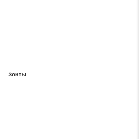
Зонты
Заявка на обратный звонок
Закрыть