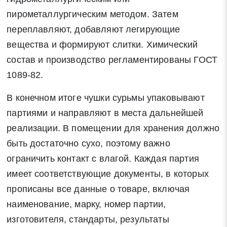
Закрыть
пирометаллургическим методом. Затем
переплавляют, добавляют легирующие
вещества и формируют слитки. Химический
состав и производство регламентированы ГОСТ
Закрыть
Поиск
1089-82.
В конечном итоге чушки сурьмы упаковывают
* - обязательные поля для заполнения
партиями и направляют в места дальнейшей
реализации. В помещении для хранения должно
Отправить заявку
быть достаточно сухо, поэтому важно
ограничить контакт с влагой. Каждая партия
Нажимая на кнопку «Отправить заявку» Вы даете согласие
имеет соответствующие документы, в которых
на обработку своих персональных данных в соответствии со
прописаны все данные о товаре, включая
статьей 9 Федерального закона от 27 июля 2006 г. N 152-ФЗ
наименование, марку, номер партии,
«О персональных данных», а также соглашаетесь на
изготовителя, стандарты, результаты
информационную рассылку по средством e-mail или СМС