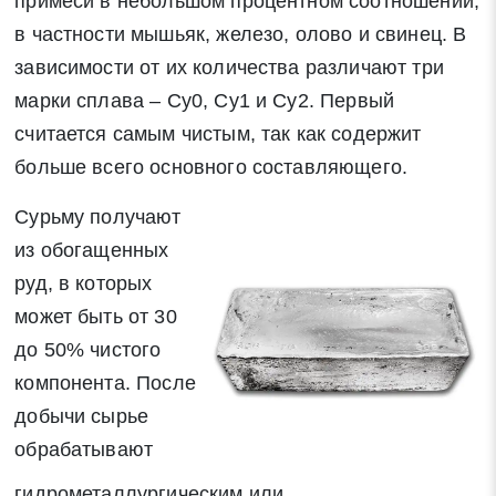
примеси в небольшом процентном соотношении,
в частности мышьяк, железо, олово и свинец. В
зависимости от их количества различают три
марки сплава – Су0, Су1 и Су2. Первый
считается самым чистым, так как содержит
больше всего основного составляющего.
Сурьму получают
из обогащенных
руд, в которых
может быть от 30
до 50% чистого
компонента. После
добычи сырье
обрабатывают
Заявка на обратный звонок
гидрометаллургическим или