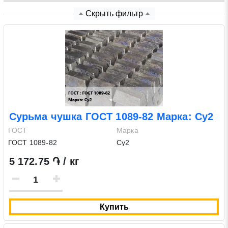
Скрыть фильтр
Нажимая на кнопку «Отправить заявку» Вы даете
согласие на обработку своих персональных данных в
соответствии со статьей 9 Федерального закона от 27
июля 2006 г. N 152-ФЗ «О персональных данных», а
также соглашаетесь на информационную рассылку по
средством e-mail или СМС
Сурьма чушка ГОСТ 1089-82 Марка: Су2
ГОСТ
Марка
ГОСТ 1089-82
Су2
5 172.75 ֏ / кг
Купить