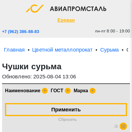
Экспресс заявка
Закрыть
Ереван
пн-пт 8:00 - 19:00
+7 (962) 386-88-83
Главная
Цветной металлопрокат
Сурьма
С
Чушки сурьма
Обновлено: 2025-08-04 13:06
Наименование
ГОСТ
Марка
* - обязательные поля для заполнения
Применить
Прикрепить файл (до 20 mb)
Cбросить
Отправить заявку