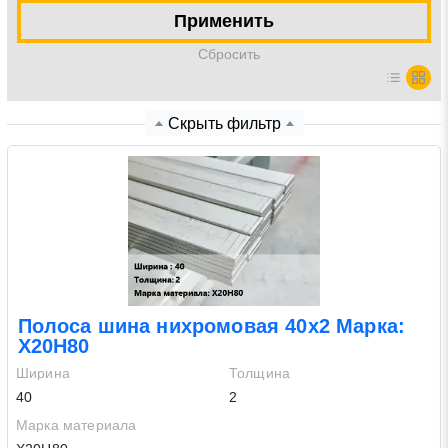
Применить
Нажимая на кнопку «Отправить заявку» Вы даете
Cбросить
согласие на обработку своих персональных данных в
соответствии со статьей 9 Федерального закона от 27
июля 2006 г. N 152-ФЗ «О персональных данных», а
Скрыть фильтр
также соглашаетесь на информационную рассылку по
средством e-mail или СМС
Полоса шина нихромовая 40х2 Марка:
Х20Н80
Ширина
Толщина
40
2
Марка материала