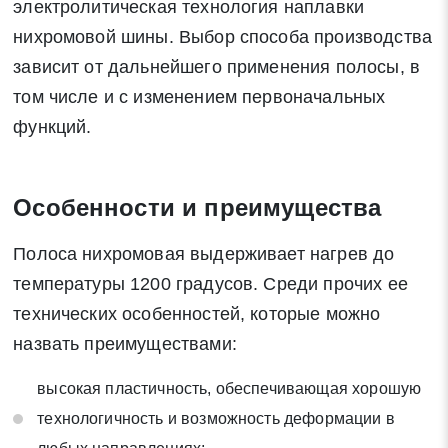
электролитическая технология наплавки
нихромовой шины. Выбор способа производства
Отправить заявку
зависит от дальнейшего применения полосы, в
том числе и с изменением первоначальных
Нажимая на кнопку «Отправить заявку» Вы даете согласие
функций.
на обработку своих персональных данных в соответствии со
статьей 9 Федерального закона от 27 июля 2006 г. N 152-ФЗ
«О персональных данных», а также соглашаетесь на
информационную рассылку по средством e-mail или СМС
Особенности и преимущества
Полоса нихромовая выдерживает нагрев до
температуры 1200 градусов. Среди прочих ее
технических особенностей, которые можно
назвать преимуществами:
высокая пластичность, обеспечивающая хорошую
технологичность и возможность деформации в