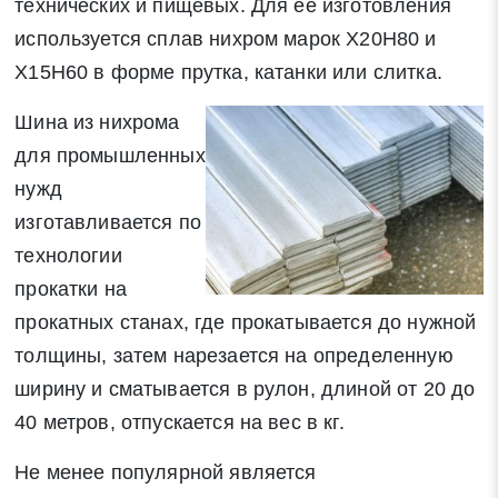
технических и пищевых. Для ее изготовления
используется сплав нихром марок Х20Н80 и
Х15Н60 в форме прутка, катанки или слитка.
Шина из нихрома
для промышленных
нужд
изготавливается по
Заявка на обратный звонок
Закрыть
технологии
прокатки на
прокатных станах, где прокатывается до нужной
толщины, затем нарезается на определенную
ширину и сматывается в рулон, длиной от 20 до
Закрыть
Поиск
40 метров, отпускается на вес в кг.
Не менее популярной является
* - обязательные поля для заполнения