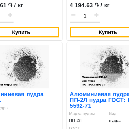
61 ֏ / кг
4 194.63 ֏ / кг
Купить
Купить
иниевая пудра
Алюминиевая пудр
1
ПП-2Л пудра ГОСТ:
5592-71
удры
Марка пудры
Вид
ПП-2Л
пудра
ГОСТ