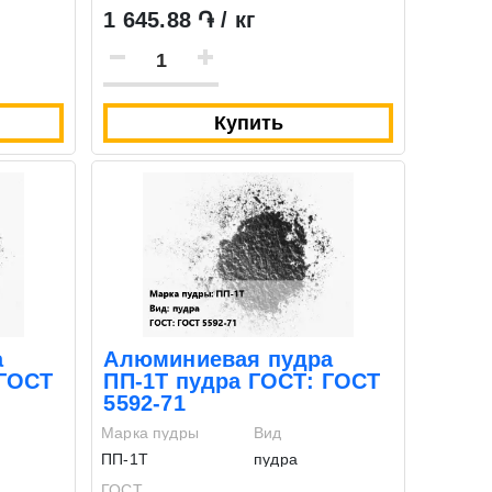
1 645.88 ֏ / кг
Купить
а
Алюминиевая пудра
 ГОСТ
ПП-1Т пудра ГОСТ: ГОСТ
5592-71
Марка пудры
Вид
ПП-1Т
пудра
ГОСТ