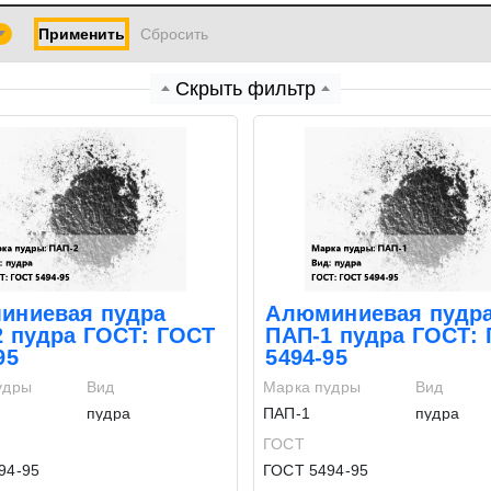
Применить
Cбросить
Скрыть фильтр
иниевая пудра
Алюминиевая пудр
2 пудра ГОСТ: ГОСТ
ПАП-1 пудра ГОСТ:
95
5494-95
удры
Вид
Марка пудры
Вид
пудра
ПАП-1
пудра
ГОСТ
94-95
ГОСТ 5494-95