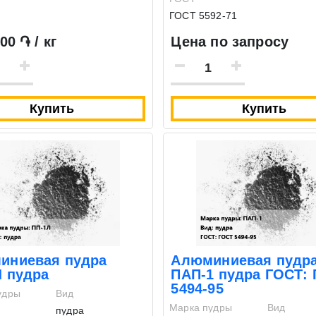
ГОСТ 5592-71
00 ֏ / кг
Цена по запросу
Купить
Купить
иниевая пудра
Алюминиевая пудр
Л пудра
ПАП-1 пудра ГОСТ:
5494-95
удры
Вид
Марка пудры
Вид
пудра