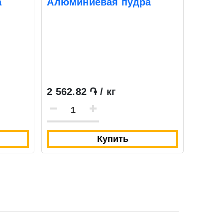
а
Алюминиевая пудра
2 562.82 ֏ / кг
Купить