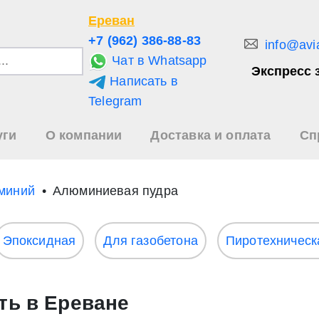
Ереван
+7 (962) 386-88-83
info@avi
Чат в Whatsapp
Экспресс 
Написать в
и
Telegram
уги
О компании
Доставка и оплата
Сп
зультаты
иска
миний
Алюминиевая пудра
Эпоксидная
Для газобетона
Пиротехническ
ть в Ереване