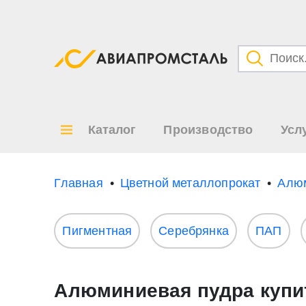
Категори
Товары
Каталог
Производство
Усл
Все ре
по
Главная
Цветной металлопрокат
Алю
Пигментная
Серебрянка
ПАП
Алюминиевая пудра купи