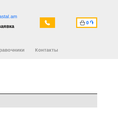
astal.am
0
֏
заявка
равочники
Контакты