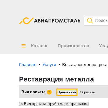
Категори
Товары
Каталог
Производство
Усл
Все ре
по
Главная
Услуги
Восстановление, рес
Реставрация металла
Вид проката
Применить
Cбросить
×
Вид проката: труба магистральная