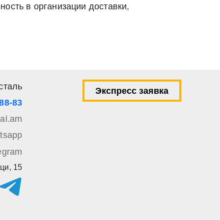
ность в организации доставки,
ей 9 Федерального закона от 27 июля 2006 г. N 152-ФЗ «О
вом e-mail или СМС
сталь
Экспресс заявка
-88-83
tal.am
tsapp
egram
ци, 15