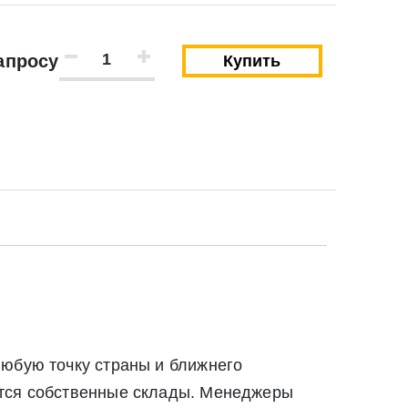
апросу
Купить
Закрыть
Закрыть
любую точку страны и ближнего
твии со статьей 9 Федерального закона от 27
ются собственные склады. Менеджеры
ылку по средством e-mail или СМС