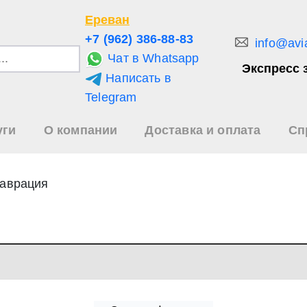
Ереван
+7 (962) 386-88-83
info@avi
Чат в Whatsapp
Экспресс 
Написать в
и
Telegram
уги
О компании
Доставка и оплата
Сп
зультаты
иска
таврация