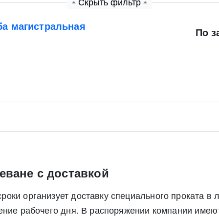
Скрыть фильтр
ба магистральная
По з
Экспресс заявка
Заявка на обратный звонок
еване с доставкой
Отправить заявку
Отправить заявку
оки организует доставку специального проката в 
ете согласие на обработку своих персональных данных в соответс
чение рабочего дня. В распоряжении компании име
альных данных», а также соглашаетесь на информационную расс