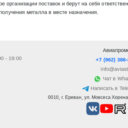
 организации поставок и берут на себя ответствен
а обработку своих персональных данных в соответствии со стать
», а также соглашаетесь на информационную рассылку по средст
 получения металла в месте назначения.
Авиапром
00 - 19:00
+7 (962) 386
info@avias
Чат в Wha
Написать в Tel
0010
,
г. Ереван
,
ул. Мовсеса Хорена