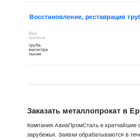
Восстановление, реставрация тру
Вид
проката
труба
магистра
льная
* - обязательные поля для заполнения
* - обязательные поля для заполнения
Прикрепить файл (до 20 mb)
Заказать металлопрокат в Ер
Компания АвиаПромСталь в кратчайшие ср
Нажимая на кнопку «Отправить заявку» Вы да
зарубежья. Заявки обрабатываются в те
июля 2006 г. N 152-ФЗ «О персон