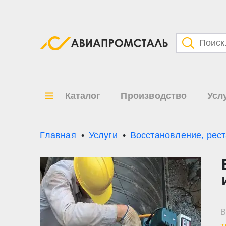
Категори
Товары
Каталог
Производство
Усл
Все ре
по
Главная
Услуги
Восстановление, рес
В
т