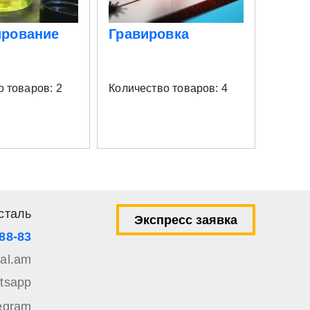
ирование
Гравировка
Элек
обра
 товаров: 2
Количество товаров: 4
Количе
сталь
Экспресс заявка
-88-83
tal.am
tsapp
egram