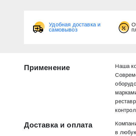
Удобная доставка и
О
самовывоз
п
Наша ко
Применение
Совреме
оборудо
марками
рестав
* - обязательные поля для заполнения
контрол
* - обязательные поля для заполнения
Компани
Доставка и оплата
Прикрепить файл (до 20 mb)
в любую