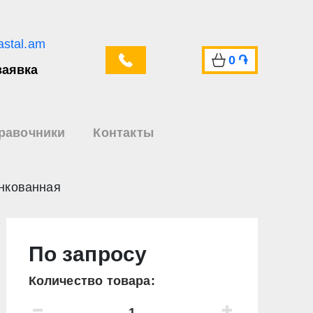
astal.am
0
֏
заявка
равочники
Контакты
инкованная
По запросу
Количество товара: