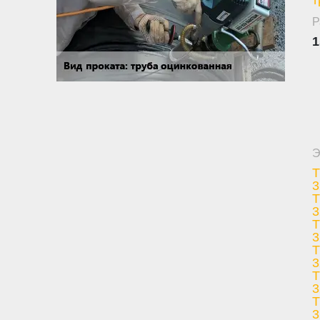
Р
1
Э
Т
3
Т
3
Т
3
Т
3
Т
3
Т
3