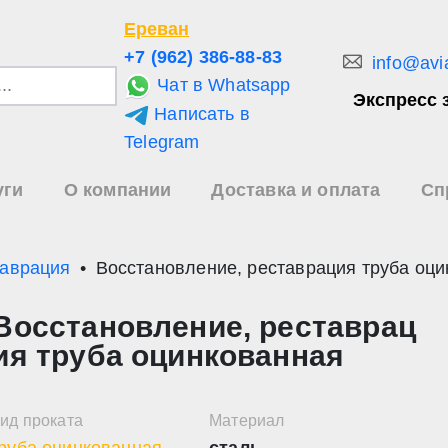
Ереван
+7 (962) 386-88-83
info@avi
Чат в Whatsapp
Экспресс 
Написать в
и
Telegram
уги
О компании
Доставка и оплата
Сп
зультаты
иска
таврация
Восстановление, реставрация труба оц
Восстановление, реставрац
ия труба оцинкованная
ид проката
Материал
руба оцинкованная
сталь