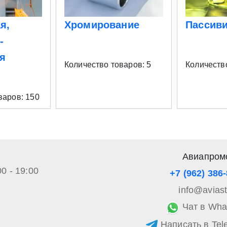
я,
Хромирование
Пассив
-
я
Количество товаров: 5
Количество
варов: 150
Авиапром
00 - 19:00
+7 (962) 386
info@avias
Чат в Wha
Написать в Tel