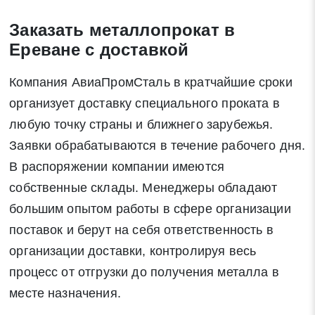
Закрыть
Заказать металлопрокат в
Ереване с доставкой
Компания АвиаПромСталь в кратчайшие сроки
Закрыть
Поиск
организует доставку специального проката в
любую точку страны и ближнего зарубежья.
Заявки обрабатываются в течение рабочего дня.
* - обязательные поля для заполнения
В распоряжении компании имеются
собственные склады. Менеджеры обладают
Отправить заявку
большим опытом работы в сфере организации
поставок и берут на себя ответственность в
Нажимая на кнопку «Отправить заявку» Вы даете согласие
организации доставки, контролируя весь
на обработку своих персональных данных в соответствии со
статьей 9 Федерального закона от 27 июля 2006 г. N 152-ФЗ
процесс от отгрузки до получения металла в
«О персональных данных», а также соглашаетесь на
месте назначения.
информационную рассылку по средством e-mail или СМС