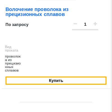
Волочение проволока из
Нажимая на кнопку «Отправить заявку» Вы даете
прецизионных сплавов
согласие на обработку своих персональных данных в
соответствии со статьей 9 Федерального закона от 27
По запросу
июля 2006 г. N 152-ФЗ «О персональных данных», а
также соглашаетесь на информационную рассылку по
средством e-mail или СМС
Вид
проката
проволок
а из
прецизио
нных
сплавов
Купить
Заявка на обратный звонок