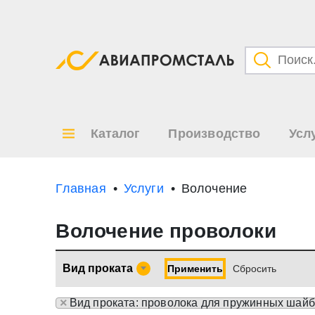
Категори
Товары
Каталог
Производство
Усл
Все ре
по
Главная
Услуги
Волочение
Волочение проволоки
Вид проката
Применить
Cбросить
×
Вид проката: проволока для пружинных шайб