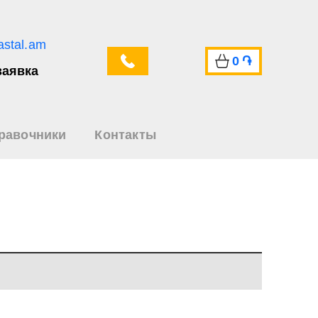
astal.am
0
֏
заявка
равочники
Контакты