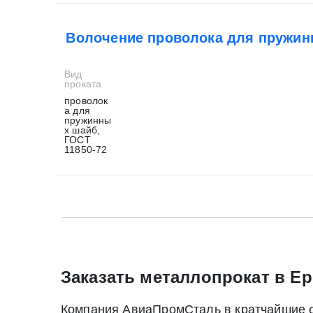
Волочение проволока для пружин
Вид
проката
проволок
а для
пружинны
х шайб,
ГОСТ
11850-72
* - обязательные поля для заполнения
* - обязательные поля для заполнения
Прикрепить файл (до 20 mb)
Заказать металлопрокат в Ер
Нажимая на кнопку «Отправить заявку» Вы да
Компания АвиаПромСталь в кратчайшие ср