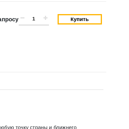
апросу
Купить
Закрыть
Закрыть
твии со статьей 9 Федерального закона от 27
любую точку страны и ближнего