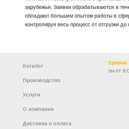
июля 2006 г. N 152-ФЗ «О персон
зарубежья. Заявки обрабатываются в те
Нажимая на кнопку «Отправить заявку» Вы даете согласие н
обладают большим опытом работы в сфере
персональных данных
контролируя весь процесс от отгрузки до
Ереван
Каталог
пн-пт 8:
Производство
Услуги
О компании
Доставка и оплата