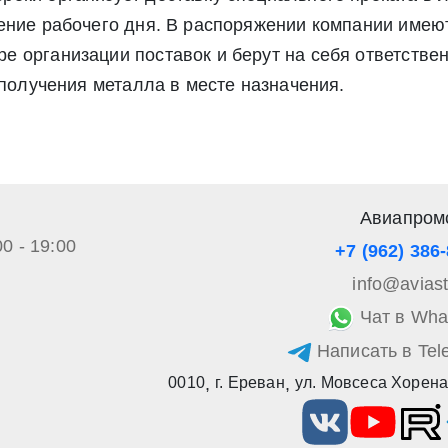
альных данных», а также соглашаетесь на информационную расс
чение рабочего дня. В распоряжении компании име
а обработку своих персональных данных в соответствии со стать
 организации поставок и берут на себя ответствен
», а также соглашаетесь на информационную рассылку по средст
 получения металла в месте назначения.
Авиапром
00 - 19:00
+7 (962) 386
info@avias
Чат в Wha
Написать в Tel
0010
,
г. Ереван
,
ул. Мовсеса Хорена