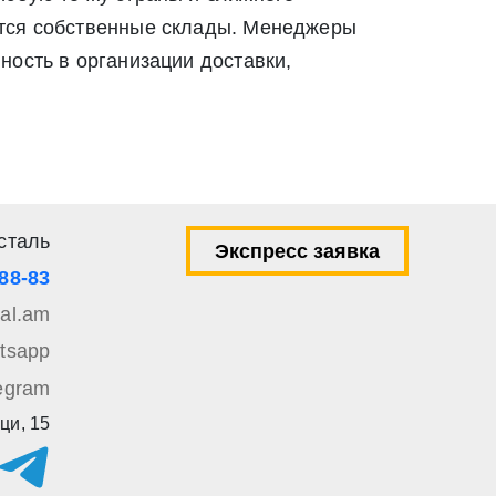
ылку по средством e-mail или СМС
ются собственные склады. Менеджеры
ей 9 Федерального закона от 27 июля 2006 г. N 152-ФЗ «О
ность в организации доставки,
вом e-mail или СМС
сталь
Экспресс заявка
-88-83
tal.am
tsapp
egram
ци, 15