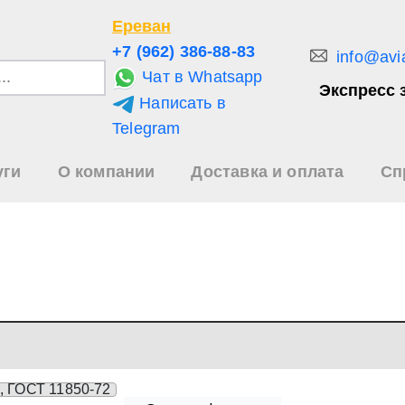
Ереван
+7 (962) 386-88-83
info@avi
Чат в Whatsapp
Экспресс 
Написать в
и
Telegram
уги
О компании
Доставка и оплата
Сп
зультаты
иска
, ГОСТ 11850-72