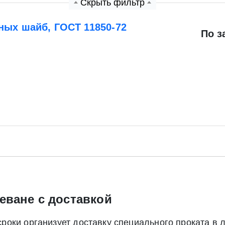
Скрыть фильтр
ных шайб, ГОСТ 11850-72
По з
Экспресс заявка
Заявка на обратный звонок
Отправить заявку
еване с доставкой
Отправить заявку
ете согласие на обработку своих персональных данных в соответс
оки организует доставку специального проката в 