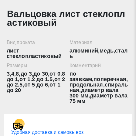
Вальцовка лист стеклопл
Нажимая на кнопку «Отправить заявку» Вы даете
астиковый
согласие на обработку своих персональных данных в
соответствии со статьей 9 Федерального закона от 27
июля 2006 г. N 152-ФЗ «О персональных данных», а
также соглашаетесь на информационную рассылку по
Вид проката
Материал
средством e-mail или СМС
лист
алюминий,медь,стал
стеклопластиковый
ь
Размеры
Комментарий
3,4,8,до 3,до 30,от 0.8
по
до 1,от 1.2 до 1.5,от 2
заявкам,поперечная,
до 2.5,от 5 до 6,от 1
продольная,спираль
до 20
ная,диаметр вала
300 мм,диаметр вала
75 мм
Удобная доставка и самовывоз