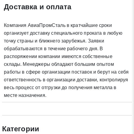
Доставка и оплата
Отправить заявку
Компания АвиаПромСталь в кратчайшие сроки
Нажимая на кнопку «Отправить заявку» Вы даете согласие
организует доставку специального проката в любую
на обработку своих персональных данных в соответствии со
точку страны и ближнего зарубежья. Заявки
статьей 9 Федерального закона от 27 июля 2006 г. N 152-ФЗ
обрабатываются в течение рабочего дня. В
«О персональных данных», а также соглашаетесь на
распоряжении компании имеются собственные
информационную рассылку по средством e-mail или СМС
склады. Менеджеры обладают большим опытом
работы в сфере организации поставок и берут на себя
ответственность в организации доставки, контролируя
весь процесс от отгрузки до получения металла в
месте назначения.
Категории