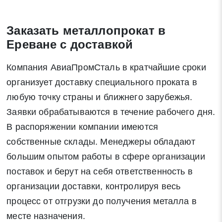
Закрыть
Заказать металлопрокат в
Ереване с доставкой
Компания АвиаПромСталь в кратчайшие сроки
Закрыть
Поиск
организует доставку специального проката в
любую точку страны и ближнего зарубежья.
* - обязательные поля для заполнения
Заявки обрабатываются в течение рабочего дня.
В распоряжении компании имеются
Отправить заявку
собственные склады. Менеджеры обладают
большим опытом работы в сфере организации
поставок и берут на себя ответственность в
Нажимая на кнопку «Отправить заявку» Вы даете согласие
на обработку своих персональных данных в соответствии со
организации доставки, контролируя весь
статьей 9 Федерального закона от 27 июля 2006 г. N 152-ФЗ
процесс от отгрузки до получения металла в
«О персональных данных», а также соглашаетесь на
месте назначения.
информационную рассылку по средством e-mail или СМС