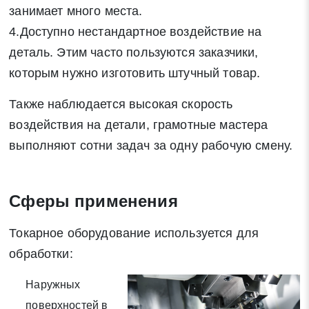
занимает много места.
4.Доступно нестандартное воздействие на
деталь. Этим часто пользуются заказчики,
Заявка на обратный звонок
Закрыть
которым нужно изготовить штучный товар.
Также наблюдается высокая скорость
воздействия на детали, грамотные мастера
выполняют сотни задач за одну рабочую смену.
Закрыть
Поиск
Сферы применения
* - обязательные поля для заполнения
Токарное оборудование используется для
обработки:
Отправить заявку
Наружных
Нажимая на кнопку «Отправить заявку» Вы даете согласие
поверхностей в