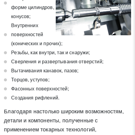
на обработку своих персональных данных в соответствии со
форме цилиндров,
статьей 9 Федерального закона от 27 июля 2006 г. N 152-ФЗ
конусов;
«О персональных данных», а также соглашаетесь на
Внутренних
информационную рассылку по средством e-mail или СМС
поверхностей
(конических и прочих);
Резьбы, как внутри, так и снаружи;
Сверления и развертывания отверстий;
Вытачивания канавок, пазов;
Торцов, уступов;
Фасонных поверхностей;
Создания рифлений.
Благодаря настолько широким возможностям,
детали и компоненты, полученные с
применением токарных технологий,