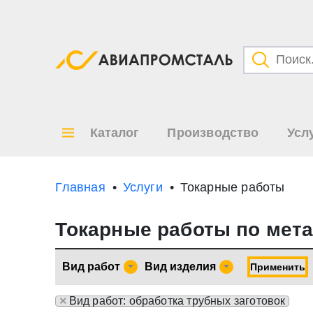
Категори
Товары
Каталог
Производство
Усл
Все ре
по
Главная
Услуги
Токарные работы
Токарные работы по мета
Вид работ
Вид изделия
Применить
×
Вид работ: обработка трубных заготовок