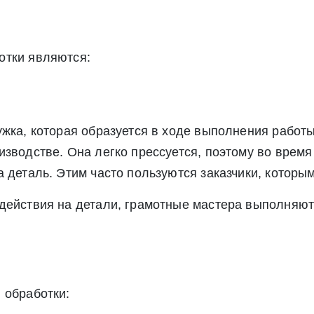
Экспресс заявка
Заявка на обратный звонок
отки являются:
ужка, которая образуется в ходе выполнения работ
зводстве. Она легко прессуется, поэтому во время
 деталь. Этим часто пользуются заказчики, которы
Отправить заявку
действия на детали, грамотные мастера выполняют 
Отправить заявку
ете согласие на обработку своих персональных данных в соответс
альных данных», а также соглашаетесь на информационную расс
а обработку своих персональных данных в соответствии со стать
», а также соглашаетесь на информационную рассылку по средст
 обработки: