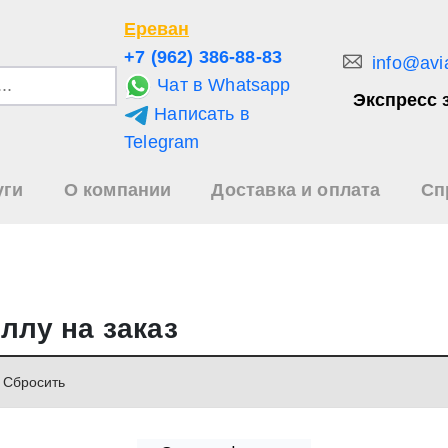
Ереван
+7 (962) 386-88-83
info@avi
Чат в Whatsapp
Экспресс 
Написать в
и
Telegram
уги
О компании
Доставка и оплата
Сп
зультаты
иска
ллу на заказ
Cбросить