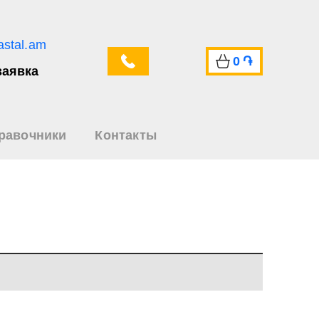
astal.am
0
֏
заявка
равочники
Контакты