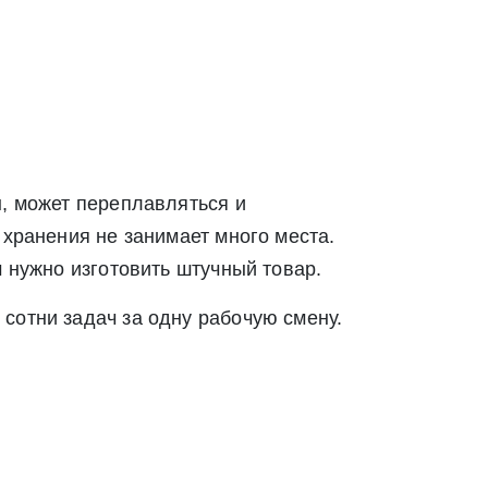
Закрыть
Закрыть
ы, может переплавляться и
 хранения не занимает много места.
м нужно изготовить штучный товар.
сотни задач за одну рабочую смену.
твии со статьей 9 Федерального закона от 27
ылку по средством e-mail или СМС
ей 9 Федерального закона от 27 июля 2006 г. N 152-ФЗ «О
вом e-mail или СМС