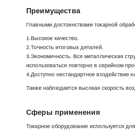
Преимущества
Главными достоинствами токарной обраб
1.Высокое качество.
2.Точность итоговых деталей.
3.Экономичность. Вся металлическая стр
использоваться повторно в серийном прои
* - обязательные поля для заполнения
* - обязательные поля для заполнения
4.Доступно нестандартное воздействие на
Прикрепить файл (до 20 mb)
Также наблюдается высокая скорость воз
Нажимая на кнопку «Отправить заявку» Вы да
Сферы применения
июля 2006 г. N 152-ФЗ «О персон
Нажимая на кнопку «Отправить заявку» Вы даете согласие н
персональных данных
Токарное оборудование используется для