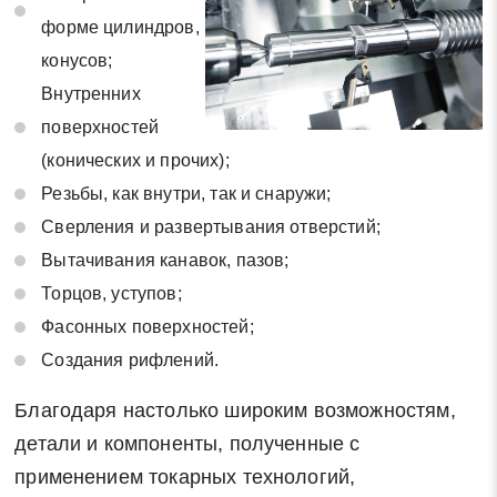
на обработку своих персональных данных в соответствии со
форме цилиндров,
статьей 9 Федерального закона от 27 июля 2006 г. N 152-ФЗ
конусов;
«О персональных данных», а также соглашаетесь на
Внутренних
информационную рассылку по средством e-mail или СМС
поверхностей
(конических и прочих);
Резьбы, как внутри, так и снаружи;
Сверления и развертывания отверстий;
Вытачивания канавок, пазов;
Торцов, уступов;
Фасонных поверхностей;
Создания рифлений.
Благодаря настолько широким возможностям,
детали и компоненты, полученные с
применением токарных технологий,