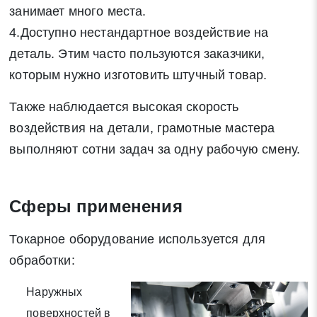
занимает много места.
4.Доступно нестандартное воздействие на
деталь. Этим часто пользуются заказчики,
Заявка на обратный звонок
Закрыть
которым нужно изготовить штучный товар.
Также наблюдается высокая скорость
воздействия на детали, грамотные мастера
выполняют сотни задач за одну рабочую смену.
Закрыть
Поиск
Сферы применения
* - обязательные поля для заполнения
Токарное оборудование используется для
обработки:
Отправить заявку
Наружных
Нажимая на кнопку «Отправить заявку» Вы даете согласие
поверхностей в