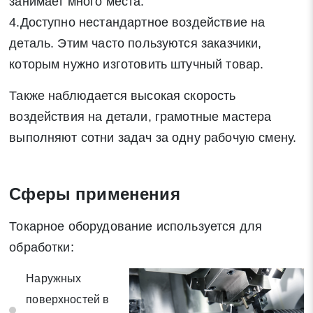
занимает много места.
4.Доступно нестандартное воздействие на
деталь. Этим часто пользуются заказчики,
Заявка на обратный звонок
которым нужно изготовить штучный товар.
Закрыть
Также наблюдается высокая скорость
воздействия на детали, грамотные мастера
выполняют сотни задач за одну рабочую смену.
Закрыть
Поиск
Сферы применения
* - обязательные поля для заполнения
Токарное оборудование используется для
обработки:
Отправить заявку
Наружных
поверхностей в
Нажимая на кнопку «Отправить заявку» Вы даете согласие