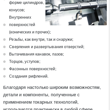
на обработку своих персональных данных в соответствии со
форме цилиндров,
статьей 9 Федерального закона от 27 июля 2006 г. N 152-ФЗ
конусов;
«О персональных данных», а также соглашаетесь на
Внутренних
информационную рассылку по средством e-mail или СМС
поверхностей
(конических и прочих);
Резьбы, как внутри, так и снаружи;
Сверления и развертывания отверстий;
Вытачивания канавок, пазов;
Торцов, уступов;
Фасонных поверхностей;
Создания рифлений.
Благодаря настолько широким возможностям,
детали и компоненты, полученные с
применением токарных технологий,
используются практически в любой сфере.