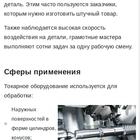
деталь. Этим часто пользуются заказчики,
которым нужно изготовить штучный товар.
Заявка на обратный звонок
Закрыть
Также наблюдается высокая скорость
воздействия на детали, грамотные мастера
выполняют сотни задач за одну рабочую смену.
Закрыть
Поиск
Сферы применения
Токарное оборудование используется для
* - обязательные поля для заполнения
обработки:
Отправить заявку
Наружных
поверхностей в
Нажимая на кнопку «Отправить заявку» Вы даете согласие
форме цилиндров,
на обработку своих персональных данных в соответствии со
конусов;