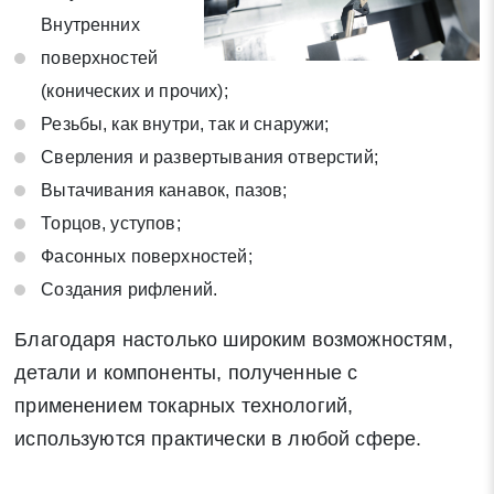
статьей 9 Федерального закона от 27 июля 2006 г. N 152-ФЗ
Внутренних
«О персональных данных», а также соглашаетесь на
поверхностей
информационную рассылку по средством e-mail или СМС
(конических и прочих);
Резьбы, как внутри, так и снаружи;
Сверления и развертывания отверстий;
Вытачивания канавок, пазов;
Торцов, уступов;
Фасонных поверхностей;
Создания рифлений.
Благодаря настолько широким возможностям,
детали и компоненты, полученные с
применением токарных технологий,
используются практически в любой сфере.