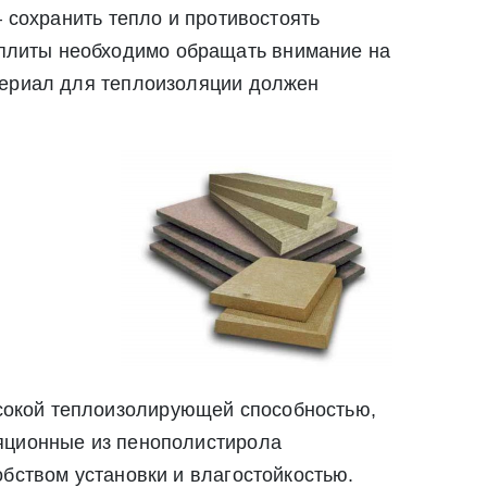
– сохранить тепло и противостоять
плиты необходимо обращать внимание на
териал для теплоизоляции должен
твии со статьей 9 Федерального закона от 27
ылку по средством e-mail или СМС
ей 9 Федерального закона от 27 июля 2006 г. N 152-ФЗ «О
вом e-mail или СМС
сокой теплоизолирующей способностью,
ляционные из пенополистирола
обством установки и влагостойкостью.