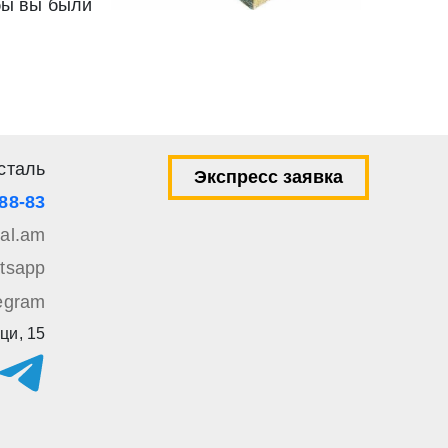
бы вы были
сталь
Экспресс заявка
-88-83
tal.am
tsapp
egram
ци, 15