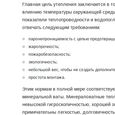
Главная цель утепления заключается в то
влиянию температуры окружающей среды
* - обязательные поля для заполнения
* - обязательные поля для заполнения
показатели теплопроводности и водопог
отвечать следующим требованиям:
Прикрепить файл (до 20 mb)
паронепроницаемость с целью предотвраще
жаропрочность;
Нажимая на кнопку «Отправить заявку» Вы да
пожаробезопасность;
июля 2006 г. N 152-ФЗ «О персон
Нажимая на кнопку «Отправить заявку» Вы даете согласие н
экологичность;
персональных данных
небольшой вес, чтобы не создать дополнит
простота монтажа.
Этим нормам в полной мере соответству
минеральной ваты. Минераловатные теп
невысокой гигроскопичностью, хорошей 
примечательны легкостью, долговечность