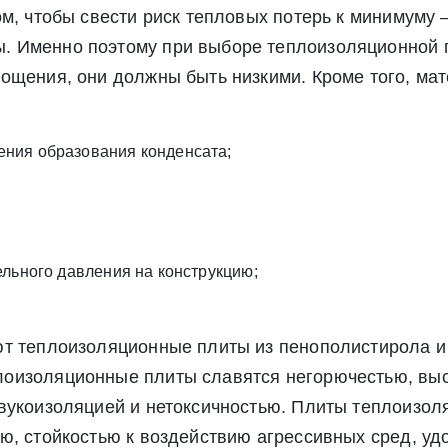
м, чтобы свести риск тепловых потерь к минимуму 
. Именно поэтому при выборе теплоизоляционной 
лощения, они должны быть низкими. Кроме того, ма
Отправить заявку
ния образования конденсата;
Отправить заявку
ете согласие на обработку своих персональных данных в соответс
альных данных», а также соглашаетесь на информационную расс
а обработку своих персональных данных в соответствии со стать
», а также соглашаетесь на информационную рассылку по средст
ельного давления на конструкцию;
ют теплоизоляционные плиты из пенополистирола и
лоизоляционные плиты славятся негорючестью, вы
звукоизоляцией и нетоксичностью. Плиты теплоизо
ю, стойкостью к воздействию агрессивных сред, уд