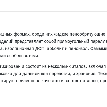
разных формах, среди них жидкие пенообразующие 
зделий представляет собой прямоугольный паралле
та, изоляционная ДСП, арболит и пеноизол. Самым
ми особенностями.
изирован и состоит из нескольких этапов, включая
Экспресс заявка
Заявка на обратный звонок
аковка для дальнейшей перевозки, и хранения. Тех
антирует неизменное качество и, соответственно, п