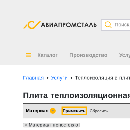
Категори
Товары
Каталог
Производство
Усл
Все ре
по
Главная
Услуги
Теплоизоляция в пли
Плита теплоизоляционна
Материал
Применить
Cбросить
×
Материал: пеностекло