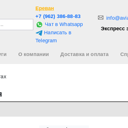
Ереван
+7 (962) 386-88-83
info@avi
Чат в Whatsapp
Экспресс 
Написать в
и
Telegram
уги
О компании
Доставка и оплата
Сп
зультаты
иска
тах
я