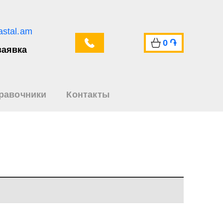
astal.am
0
֏
заявка
равочники
Контакты