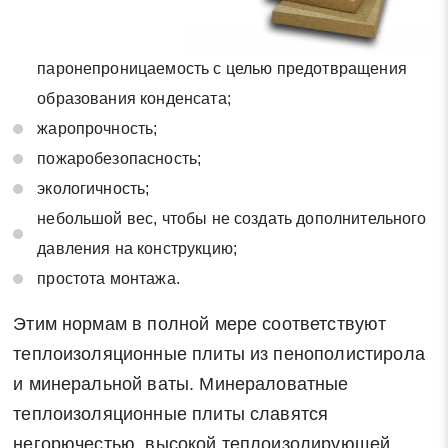
Отправить заявку
паронепроницаемость с целью предотвращения
Нажимая на кнопку «Отправить заявку» Вы даете согласие
на обработку своих персональных данных в соответствии со
образования конденсата;
статьей 9 Федерального закона от 27 июля 2006 г. N 152-ФЗ
жаропрочность;
«О персональных данных», а также соглашаетесь на
пожаробезопасность;
информационную рассылку по средством e-mail или СМС
экологичность;
небольшой вес, чтобы не создать дополнительного
давления на конструкцию;
простота монтажа.
Этим нормам в полной мере соответствуют
теплоизоляционные плиты из пенополистирола
и минеральной ваты. Минераловатные
теплоизоляционные плиты славятся
негорючестью, высокой теплоизолирующей