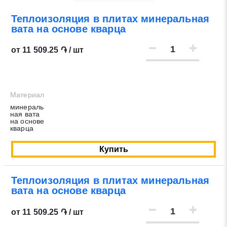
Теплоизоляция в плитах минеральная
Нажимая на кнопку «Отправить заявку» Вы даете
вата на основе кварца
согласие на обработку своих персональных данных в
соответствии со статьей 9 Федерального закона от 27
от 11 509.25 ֏ / шт
июля 2006 г. N 152-ФЗ «О персональных данных», а
также соглашаетесь на информационную рассылку по
средством e-mail или СМС
Материал
минераль
ная вата
на основе
кварца
Купить
Теплоизоляция в плитах минеральная
вата на основе кварца
от 11 509.25 ֏ / шт