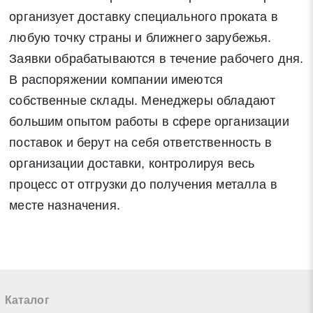
организует доставку специального проката в
Нажимая на кнопку «Отправить заявку» Вы даете согласие
любую точку страны и ближнего зарубежья.
на обработку своих персональных данных в соответствии со
Заявки обрабатываются в течение рабочего дня.
статьей 9 Федерального закона от 27 июля 2006 г. N 152-ФЗ
В распоряжении компании имеются
«О персональных данных», а также соглашаетесь на
собственные склады. Менеджеры обладают
информационную рассылку по средством e-mail или СМС
большим опытом работы в сфере организации
поставок и берут на себя ответственность в
организации доставки, контролируя весь
процесс от отгрузки до получения металла в
месте назначения.
Каталог