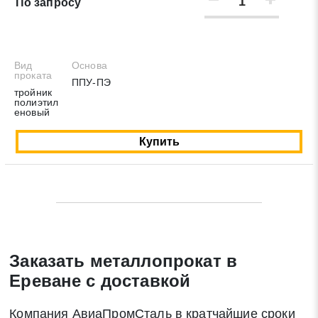
По запросу
Вид
Основа
проката
ППУ-ПЭ
тройник
полиэтил
Заявка на обратный звонок
еновый
Закрыть
Купить
Закрыть
Поиск
Заказать металлопрокат в
* - обязательные поля для заполнения
Ереване с доставкой
Отправить заявку
Компания АвиаПромСталь в кратчайшие сроки