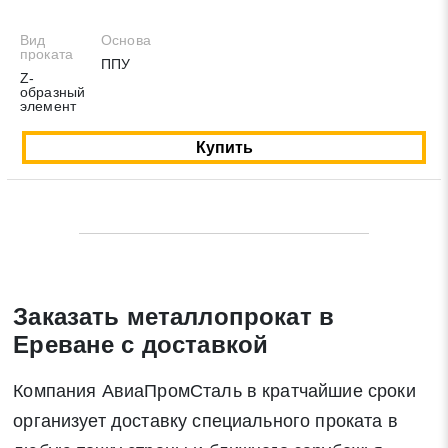
Вид
Основа
проката
ППУ
Z-
образный
элемент
Купить
Заказать металлопрокат в
Ереване с доставкой
Компания АвиаПромСталь в кратчайшие сроки
организует доставку специального проката в