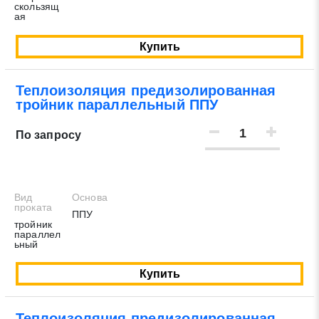
скользящ
ая
Купить
Теплоизоляция предизолированная
тройник параллельный ППУ
По запросу
Вид
Основа
проката
ППУ
тройник
параллел
ьный
Купить
Теплоизоляция предизолированная