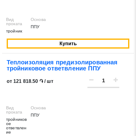
Вид
Основа
проката
ППУ
тройник
Купить
Теплоизоляция предизолированная
тройниковое ответвление ППУ
от 121 818.50 ֏ / шт
Вид
Основа
проката
ППУ
тройников
ое
ответвлен
ие