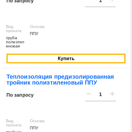
По запросу
Вид
Основа
проката
ППУ
труба
полиэтил
еновая
Купить
Теплоизоляция предизолированная
тройник полиэтиленовый ППУ
По запросу
Вид
Основа
проката
ППУ