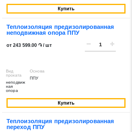
Купить
Теплоизоляция предизолированная
неподвижная опора ППУ
от 243 599.00 ֏ / шт
Вид
Основа
проката
ППУ
неподвиж
ная
опора
Купить
Теплоизоляция предизолированная
переход ППУ