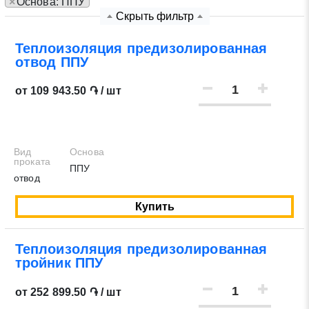
×
Основа: ППУ
Скрыть фильтр
Нажимая на кнопку «Отправить заявку» Вы даете
согласие на обработку своих персональных данных в
Теплоизоляция предизолированная
отвод ППУ
соответствии со статьей 9 Федерального закона от 27
июля 2006 г. N 152-ФЗ «О персональных данных», а
от 109 943.50 ֏ / шт
также соглашаетесь на информационную рассылку по
средством e-mail или СМС
Вид
Основа
проката
ППУ
отвод
Купить
Теплоизоляция предизолированная
тройник ППУ
от 252 899.50 ֏ / шт