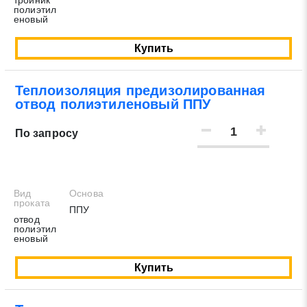
тройник
полиэтил
еновый
Купить
Теплоизоляция предизолированная
отвод полиэтиленовый ППУ
По запросу
Вид
Основа
проката
ППУ
отвод
полиэтил
еновый
Купить