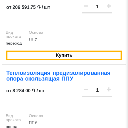
от 206 591.75 ֏ / шт
Вид
Основа
проката
ППУ
переход
Купить
Теплоизоляция предизолированная
опора скользящая ППУ
от 8 284.00 ֏ / шт
Вид
Основа
проката
ППУ
опора