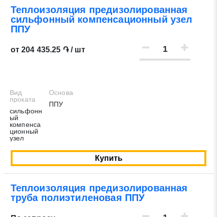
Теплоизоляция предизолированная
Нажимая на кнопку «Отправить заявку» Вы даете согласие
сильфонный компенсационный узел
на обработку своих персональных данных в соответствии со
ППУ
статьей 9 Федерального закона от 27 июля 2006 г. N 152-ФЗ
«О персональных данных», а также соглашаетесь на
от 204 435.25 ֏ / шт
информационную рассылку по средством e-mail или СМС
Вид
Основа
проката
ППУ
сильфонн
ый
компенса
ционный
узел
Купить
Теплоизоляция предизолированная
труба полиэтиленовая ППУ