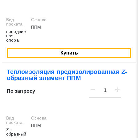
Вид
Основа
проката
ППМ
неподвиж
ная
опора
Купить
Теплоизоляция предизолированная Z-
образный элемент ППМ
По запросу
Вид
Основа
проката
ППМ
Z-
образный