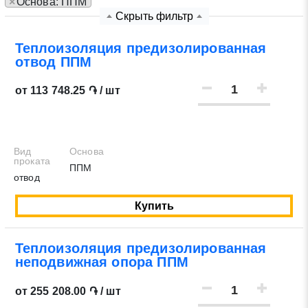
×
Основа: ППМ
Скрыть фильтр
Нажимая на кнопку «Отправить заявку» Вы даете
согласие на обработку своих персональных данных в
Теплоизоляция предизолированная
отвод ППМ
соответствии со статьей 9 Федерального закона от 27
июля 2006 г. N 152-ФЗ «О персональных данных», а
от 113 748.25 ֏ / шт
также соглашаетесь на информационную рассылку по
средством e-mail или СМС
Вид
Основа
проката
ППМ
отвод
Купить
Теплоизоляция предизолированная
неподвижная опора ППМ
от 255 208.00 ֏ / шт