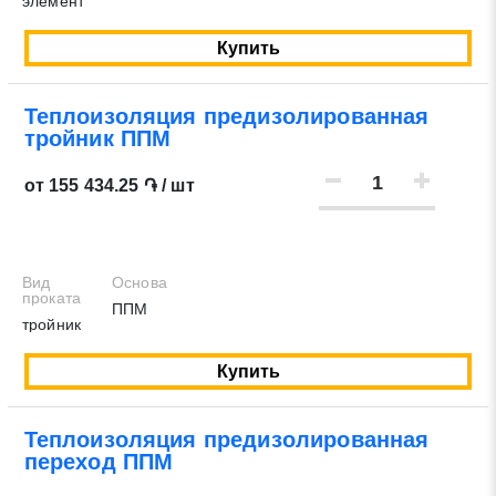
элемент
Купить
Теплоизоляция предизолированная
тройник ППМ
Заявка на обратный звонок
Закрыть
от 155 434.25 ֏ / шт
Вид
Основа
проката
ППМ
Закрыть
Поиск
тройник
Купить
* - обязательные поля для заполнения
Теплоизоляция предизолированная
переход ППМ
Отправить заявку