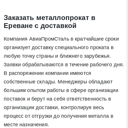
Закрыть
Заказать металлопрокат в
Ереване с доставкой
Компания АвиаПромСталь в кратчайшие сроки
Закрыть
Поиск
организует доставку специального проката в
любую точку страны и ближнего зарубежья.
* - обязательные поля для заполнения
Заявки обрабатываются в течение рабочего дня.
В распоряжении компании имеются
Отправить заявку
собственные склады. Менеджеры обладают
большим опытом работы в сфере организации
поставок и берут на себя ответственность в
Нажимая на кнопку «Отправить заявку» Вы даете согласие
на обработку своих персональных данных в соответствии со
организации доставки, контролируя весь
статьей 9 Федерального закона от 27 июля 2006 г. N 152-ФЗ
процесс от отгрузки до получения металла в
«О персональных данных», а также соглашаетесь на
месте назначения.
информационную рассылку по средством e-mail или СМС