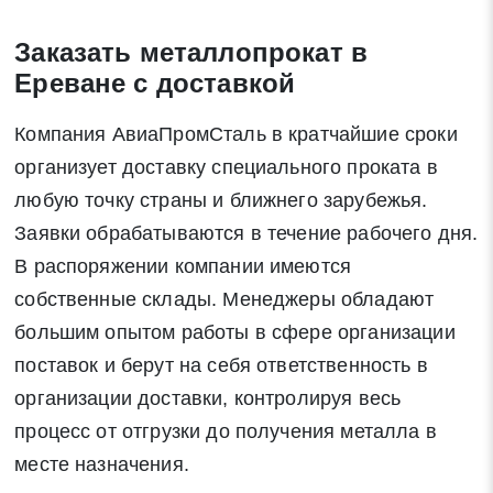
Закрыть
Заказать металлопрокат в
Ереване с доставкой
Компания АвиаПромСталь в кратчайшие сроки
Закрыть
Поиск
организует доставку специального проката в
любую точку страны и ближнего зарубежья.
Заявки обрабатываются в течение рабочего дня.
* - обязательные поля для заполнения
В распоряжении компании имеются
собственные склады. Менеджеры обладают
Отправить заявку
большим опытом работы в сфере организации
поставок и берут на себя ответственность в
Нажимая на кнопку «Отправить заявку» Вы даете согласие
организации доставки, контролируя весь
на обработку своих персональных данных в соответствии со
статьей 9 Федерального закона от 27 июля 2006 г. N 152-ФЗ
процесс от отгрузки до получения металла в
«О персональных данных», а также соглашаетесь на
месте назначения.
информационную рассылку по средством e-mail или СМС