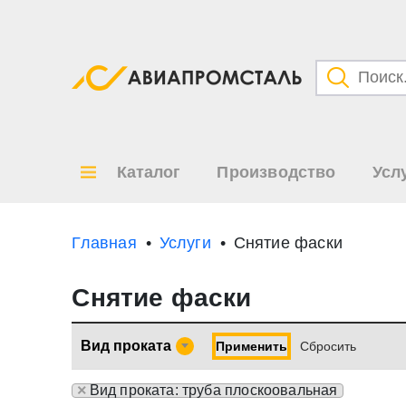
Категори
Товары
Каталог
Производство
Усл
Все ре
по
Главная
Услуги
Снятие фаски
Снятие фаски
Вид проката
Применить
Cбросить
×
Вид проката: труба плоскоовальная