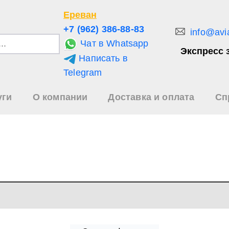
Ереван
+7 (962) 386-88-83
info@avi
Чат в Whatsapp
Экспресс 
Написать в
и
Telegram
уги
О компании
Доставка и оплата
Сп
зультаты
иска