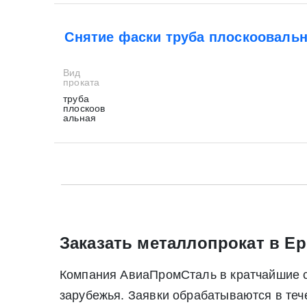
Снятие фаски труба плоскооваль
Вид
проката
труба
плоскоов
альная
* - обязательные поля для заполнения
* - обязательные поля для заполнения
Прикрепить файл (до 20 mb)
Заказать металлопрокат в Ер
Компания АвиаПромСталь в кратчайшие ср
Нажимая на кнопку «Отправить заявку» Вы да
зарубежья. Заявки обрабатываются в те
июля 2006 г. N 152-ФЗ «О персон