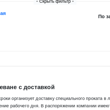
Скрыть фильтр
ная
По з
Экспресс заявка
Заявка на обратный звонок
еване с доставкой
Отправить заявку
Отправить заявку
оки организует доставку специального проката в 
ете согласие на обработку своих персональных данных в соответс
чение рабочего дня. В распоряжении компании име
альных данных», а также соглашаетесь на информационную расс