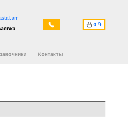
astal.am
0
֏
заявка
равочники
Контакты