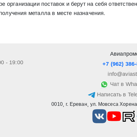
 организации поставок и берут на себя ответствен
а обработку своих персональных данных в соответствии со стать
», а также соглашаетесь на информационную рассылку по средст
 получения металла в месте назначения.
Авиапром
00 - 19:00
+7 (962) 386
info@avias
Чат в Wha
Написать в Tel
0010
,
г. Ереван
,
ул. Мовсеса Хорена