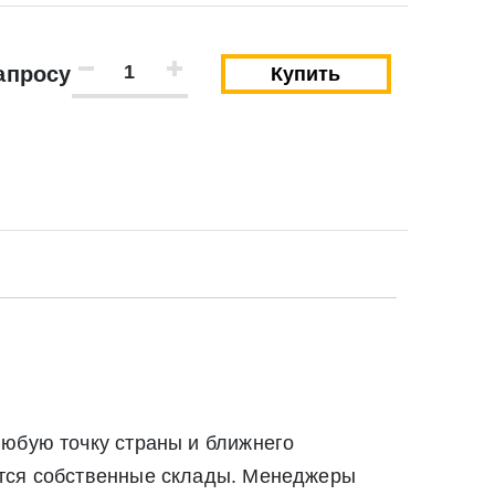
апросу
Купить
Закрыть
Закрыть
любую точку страны и ближнего
твии со статьей 9 Федерального закона от 27
ются собственные склады. Менеджеры
ылку по средством e-mail или СМС