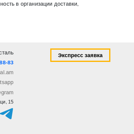
ность в организации доставки,
ей 9 Федерального закона от 27 июля 2006 г. N 152-ФЗ «О
вом e-mail или СМС
сталь
Экспресс заявка
-88-83
tal.am
tsapp
egram
ци, 15