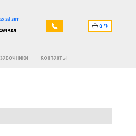
astal.am
0
֏
заявка
равочники
Контакты