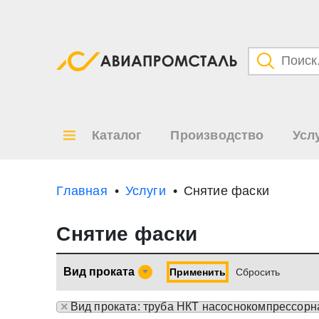
Категори
Товары
Каталог
Производство
Усл
Все ре
по
Главная
Услуги
Снятие фаски
Снятие фаски
Вид проката
Применить
Cбросить
×
Вид проката: труба НКТ насоснокомпрессорн