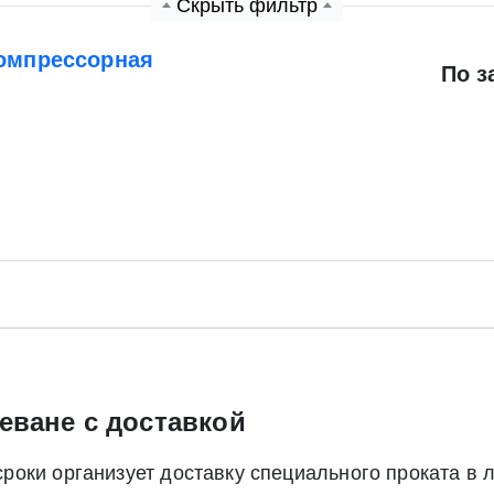
Скрыть фильтр
компрессорная
По з
Экспресс заявка
Заявка на обратный звонок
Отправить заявку
еване с доставкой
Отправить заявку
оки организует доставку специального проката в 
ете согласие на обработку своих персональных данных в соответс