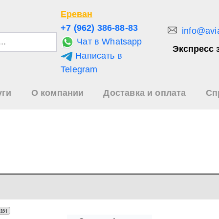
Ереван
+7 (962) 386-88-83
info@avi
Чат в Whatsapp
Экспресс 
Написать в
и
Telegram
уги
О компании
Доставка и оплата
Сп
зультаты
иска
ая