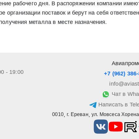
чение рабочего дня. В распоряжении компании име
альных данных», а также соглашаетесь на информационную расс
а обработку своих персональных данных в соответствии со стать
 организации поставок и берут на себя ответствен
», а также соглашаетесь на информационную рассылку по средст
 получения металла в месте назначения.
Авиапром
00 - 19:00
+7 (962) 386
info@avias
Чат в Wha
Написать в Tel
0010
,
г. Ереван
,
ул. Мовсеса Хорена