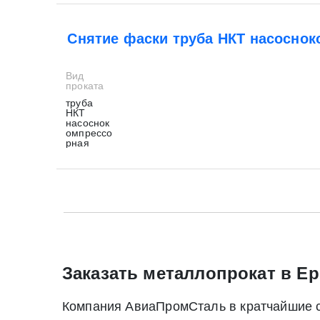
Снятие фаски труба НКТ насосно
Вид
проката
труба
НКТ
насоснок
омпрессо
рная
* - обязательные поля для заполнения
* - обязательные поля для заполнения
Прикрепить файл (до 20 mb)
Заказать металлопрокат в Ер
Компания АвиаПромСталь в кратчайшие ср
Нажимая на кнопку «Отправить заявку» Вы да