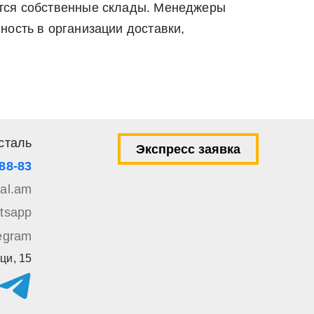
ются собственные склады. Менеджеры
ылку по средством e-mail или СМС
ей 9 Федерального закона от 27 июля 2006 г. N 152-ФЗ «О
ность в организации доставки,
вом e-mail или СМС
сталь
Экспресс заявка
-88-83
tal.am
tsapp
egram
ци, 15