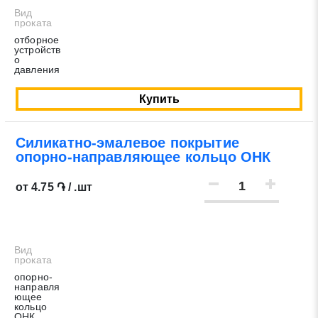
Вид
проката
отборное
устройств
о
давления
Купить
Силикатно-эмалевое покрытие
опорно-направляющее кольцо ОНК
от 4.75 ֏ / .шт
Вид
проката
опорно-
направля
ющее
кольцо
ОНК