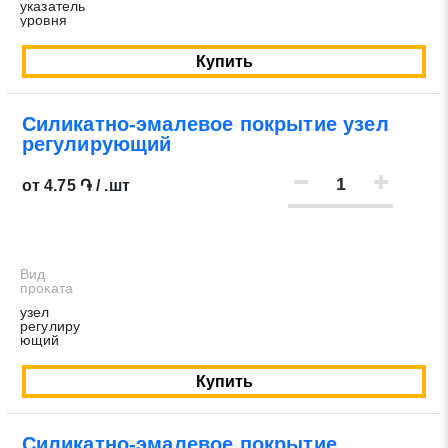
указатель
уровня
Купить
Силикатно-эмалевое покрытие узел
регулирующий
от 4.75 ֏ / .шт
Вид
проката
узел
регулиру
ющий
Купить
Силикатно-эмалевое покрытие