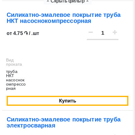
Скрыть фильтр
Нажимая на кнопку «Отправить заявку» Вы даете
Силикатно-эмалевое покрытие труба
НКТ насоснокомпрессорная
согласие на обработку своих персональных данных в
соответствии со статьей 9 Федерального закона от 27
от 4.75 ֏ / .шт
июля 2006 г. N 152-ФЗ «О персональных данных», а
также соглашаетесь на информационную рассылку по
средством e-mail или СМС
Вид
проката
труба
НКТ
насоснок
омпрессо
рная
Купить
Силикатно-эмалевое покрытие труба
электросварная