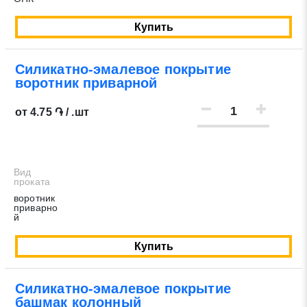
Купить
Силикатно-эмалевое покрытие
воротник приварной
от 4.75 ֏ / .шт
Вид
проката
воротник
приварно
й
Купить
Силикатно-эмалевое покрытие
башмак колонный