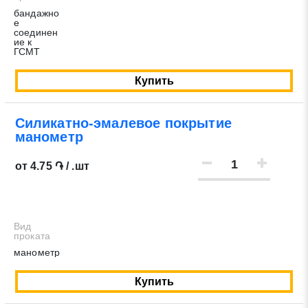
бандажно
е
соединен
ие к
ГСМТ
Купить
Силикатно-эмалевое покрытие
манометр
от 4.75 ֏ / .шт
Заявка на обратный звонок
Закрыть
Вид
проката
манометр
Купить
Закрыть
Поиск