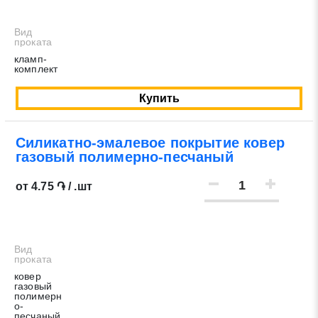
Вид
проката
кламп-
комплект
Купить
Силикатно-эмалевое покрытие ковер
газовый полимерно-песчаный
от 4.75 ֏ / .шт
Вид
проката
ковер
газовый
полимерн
о-
песчаный