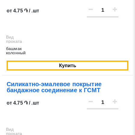
от 4.75 ֏ / .шт
Вид
проката
башмак
колонный
Купить
Силикатно-эмалевое покрытие
бандажное соединение к ГСМТ
от 4.75 ֏ / .шт
Вид
проката