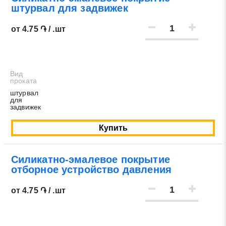
штурвал для задвижек
от 4.75 ֏ / .шт
Вид
проката
штурвал
для
задвижек
Купить
Силикатно-эмалевое покрытие
отборное устройство давления
от 4.75 ֏ / .шт