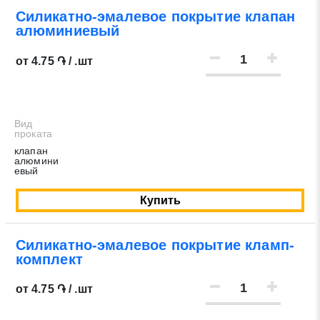
Силикатно-эмалевое покрытие клапан
алюминиевый
* - обязательные поля для заполнения
от 4.75 ֏ / .шт
Отправить заявку
Вид
Нажимая на кнопку «Отправить заявку» Вы даете согласие
проката
на обработку своих персональных данных в соответствии со
клапан
алюмини
статьей 9 Федерального закона от 27 июля 2006 г. N 152-ФЗ
евый
«О персональных данных», а также соглашаетесь на
информационную рассылку по средством e-mail или СМС
Купить
Силикатно-эмалевое покрытие кламп-
комплект
от 4.75 ֏ / .шт