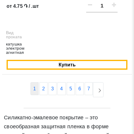
от 4.75 ֏ / .шт
Вид
проката
катушка
электром
агнитная
Купить
1
2
3
4
5
6
7
Силикатно-эмалевое покрытие – это
своеобразная защитная пленка в форме