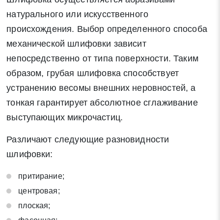
натурального или искусственного
происхождения. Выбор определенного способа
механической шлифовки зависит
непосредственно от типа поверхности. Таким
Закрыть
Поиск
образом, грубая шлифовка способствует
устранению весомы внешних неровностей, а
* - обязательные поля для заполнения
тонкая гарантирует абсолютное сглаживание
выступающих микрочастиц.
Отправить заявку
Различают следующие разновидности
шлифовки:
Нажимая на кнопку «Отправить заявку» Вы даете согласие
на обработку своих персональных данных в соответствии со
притирание;
статьей 9 Федерального закона от 27 июля 2006 г. N 152-ФЗ
центровая;
«О персональных данных», а также соглашаетесь на
плоская;
информационную рассылку по средством e-mail или СМС